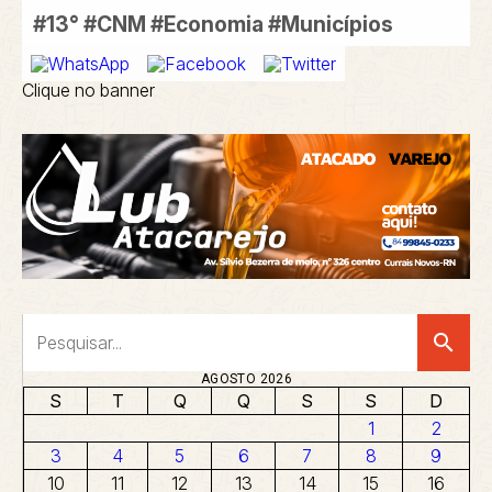
#13° #CNM #Economia #Municípios
Clique no banner
search
AGOSTO 2026
S
T
Q
Q
S
S
D
1
2
3
4
5
6
7
8
9
10
11
12
13
14
15
16