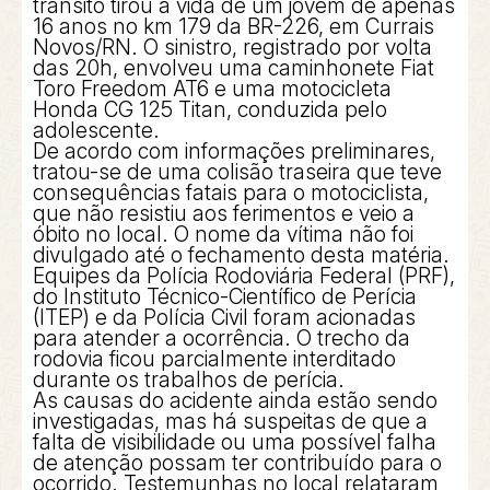
trânsito tirou a vida de um jovem de apenas
16 anos no km 179 da BR-226, em Currais
Novos/RN. O sinistro, registrado por volta
das 20h, envolveu uma caminhonete Fiat
Toro Freedom AT6 e uma motocicleta
Honda CG 125 Titan, conduzida pelo
adolescente.
De acordo com informações preliminares,
tratou-se de uma colisão traseira que teve
consequências fatais para o motociclista,
que não resistiu aos ferimentos e veio a
óbito no local. O nome da vítima não foi
divulgado até o fechamento desta matéria.
Equipes da Polícia Rodoviária Federal (PRF),
do Instituto Técnico-Científico de Perícia
(ITEP) e da Polícia Civil foram acionadas
para atender a ocorrência. O trecho da
rodovia ficou parcialmente interditado
durante os trabalhos de perícia.
As causas do acidente ainda estão sendo
investigadas, mas há suspeitas de que a
falta de visibilidade ou uma possível falha
de atenção possam ter contribuído para o
ocorrido. Testemunhas no local relataram