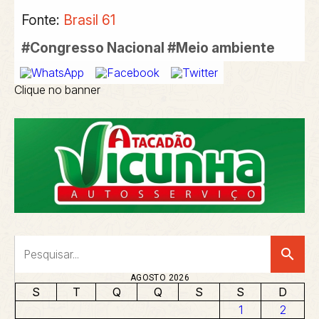
Fonte:
Brasil 61
#Congresso Nacional #Meio ambiente
Clique no banner
search
AGOSTO 2026
S
T
Q
Q
S
S
D
1
2