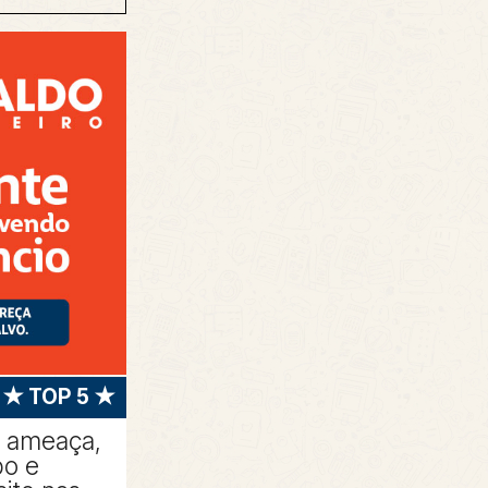
★ TOP 5 ★
a ameaça,
bo e