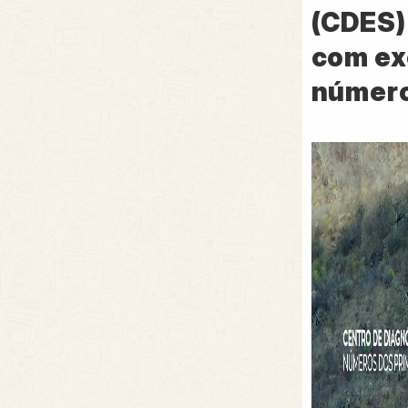
(CDES)
com ex
número