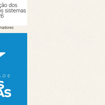
ção dos
os sistemas
26
inadores