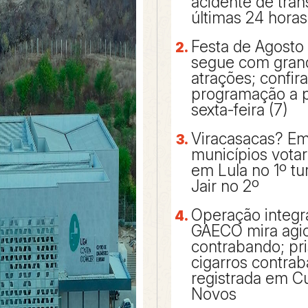
acidente de trân
últimas 24 horas
Festa de Agosto
segue com gran
atrações; confira
programação a p
sexta-feira (7)
Viracasacas? Em
municípios vota
em Lula no 1º t
Jair no 2º
Operação integr
GAECO mira agi
contrabando; pr
cigarros contra
registrada em Cu
Novos