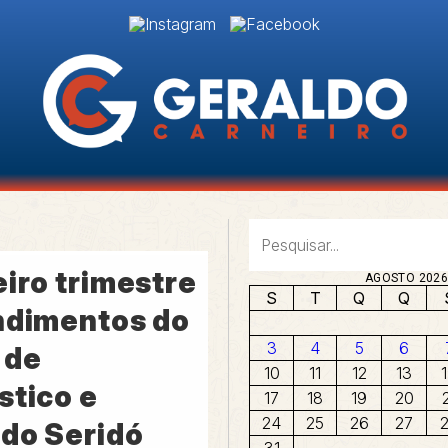
iro trimestre
AGOSTO 202
S
T
Q
Q
ndimentos do
3
4
5
6
 de
10
11
12
13
stico e
17
18
19
20
24
25
26
27
 do Seridó
31