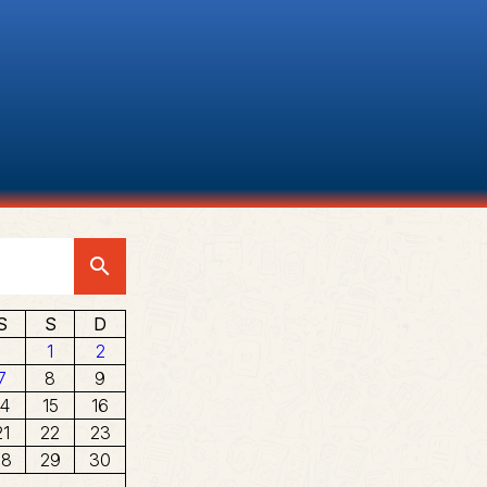
search
6
S
S
D
1
2
7
8
9
14
15
16
21
22
23
28
29
30