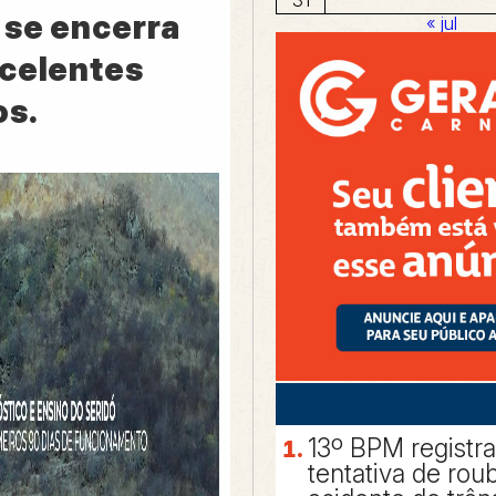
 se encerra
« jul
celentes
s.
13º BPM registr
tentativa de rou