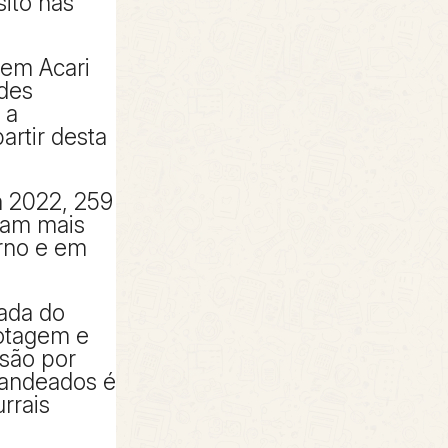
sito nas
 em Acari
des
 a
artir desta
 2022, 259
ram mais
urno e em
ada do
otagem e
isão por
bandeados é
rrais