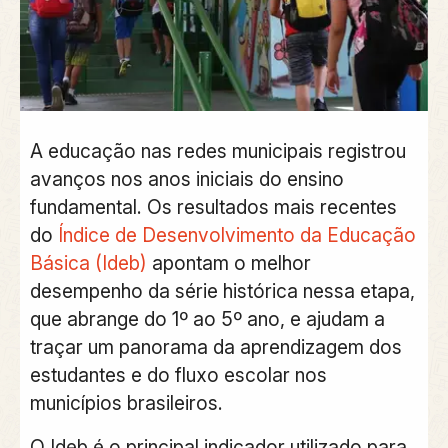
A
educação nas redes municipais
registrou
avanços nos anos iniciais do ensino
fundamental
. Os resultados mais recentes
do
Índice de Desenvolvimento da Educação
Básica (Ideb)
apontam o melhor
desempenho da série histórica nessa etapa,
que
abrange do 1º ao 5º ano
, e ajudam a
traçar um panorama da aprendizagem dos
estudantes e do fluxo escolar nos
municípios brasileiros.
O Ideb é o
principal indicador utilizado para