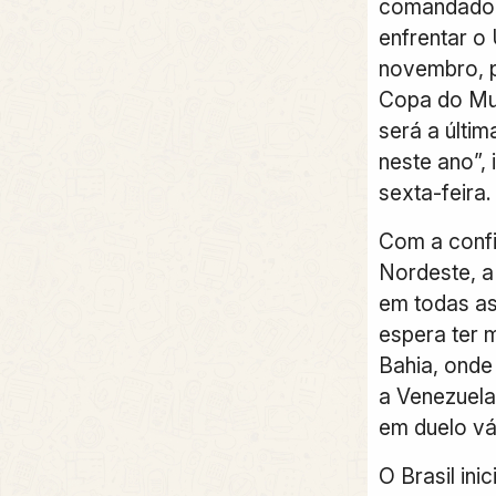
comandado p
enfrentar o 
novembro, p
Copa do Mun
será a últim
neste ano”,
sexta-feira.
Com a conf
Nordeste, a
em todas as
espera ter 
Bahia, ond
a Venezuela 
em duelo vá
O Brasil ini