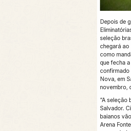
Depois de gi
Eliminatória
seleção bras
chegará ao 
como manda
que fecha a
confirmado 
Nova, em Sa
novembro, d
“A seleção b
Salvador. C
baianos vão 
Arena Fonte