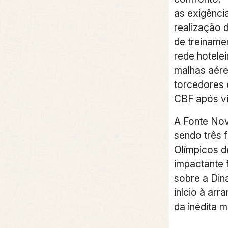
as exigênci
realização 
de treiname
rede hotele
malhas aére
torcedores 
CBF após vi
A Fonte Nov
sendo três 
Olímpicos d
impactante f
sobre a Din
início à arr
da inédita 