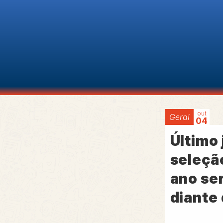
out
Geral
04
Último 
seleção
ano se
diante