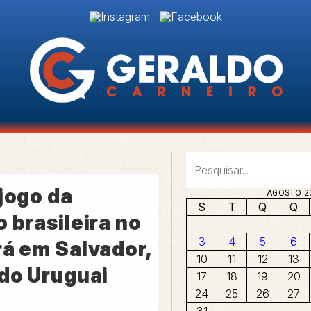
jogo da
AGOSTO 2
S
T
Q
Q
 brasileira no
3
4
5
6
rá em Salvador,
10
11
12
13
 do Uruguai
17
18
19
20
24
25
26
27
31