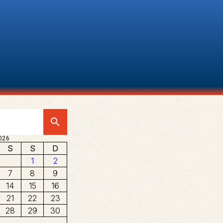
search
026
S
S
D
1
2
7
8
9
14
15
16
21
22
23
28
29
30