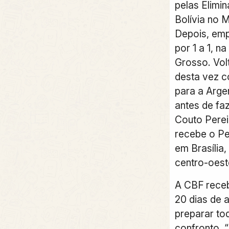
pelas Elimin
Bolívia no 
Depois, emp
por 1 a 1, n
Grosso. Vol
desta vez c
para a Arge
antes de faz
Couto Pereir
recebe o Pe
em Brasília
centro-oest
A CBF rece
20 dias de 
preparar to
confronto. 