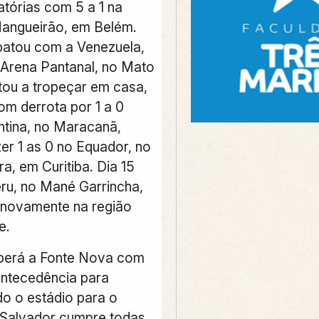
atórias com 5 a 1 na
Mangueirão, em Belém.
atou com a Venezuela,
a Arena Pantanal, no Mato
tou a tropeçar em casa,
om derrota por 1 a 0
ntina, no Maracanã,
er 1 as 0 no Equador, no
a, em Curitiba. Dia 15
ru, no Mané Garrincha,
, novamente na região
e.
berá a Fonte Nova com
antecedência para
do o estádio para o
“Salvador cumpre todas