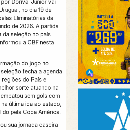
or Dorival Júnior vai
Uruguai, no dia 19 de
elas Eliminatórias da
do de 2026. A partida
a da seleção no país
 informou a CBF nesta
irmação do jogo no
 seleção fecha a agenda
 regiões do País e
melhor sorte atuando na
e empatou sem gols com
na última ida ao estado,
lido pela Copa América.
ciou sua jornada caseira