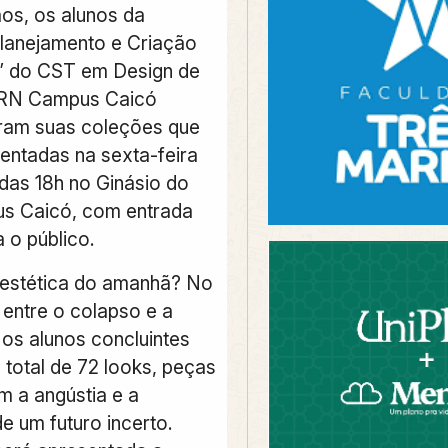
aos, os alunos da
“Planejamento e Criação
” do CST em Design de
RN Campus Caicó
ram suas coleções que
entadas na sexta-feira
r das 18h no Ginásio do
s Caicó, com entrada
a o público.
 estética do amanhã? No
entre o colapso e a
 os alunos concluintes
 total de 72 looks, peças
m a angústia e a
e um futuro incerto.