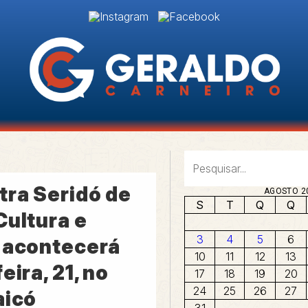
tra Seridó de
AGOSTO 2
S
T
Q
Q
Cultura e
3
4
5
6
 acontecerá
10
11
12
13
eira, 21, no
17
18
19
20
24
25
26
27
aicó
31