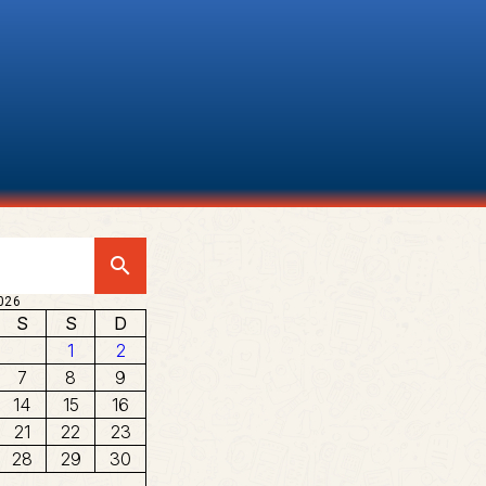
search
026
S
S
D
1
2
7
8
9
14
15
16
21
22
23
28
29
30