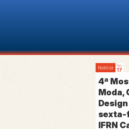
fev
Notícia
17
4ª Mos
Moda, 
Design
sexta-f
IFRN C