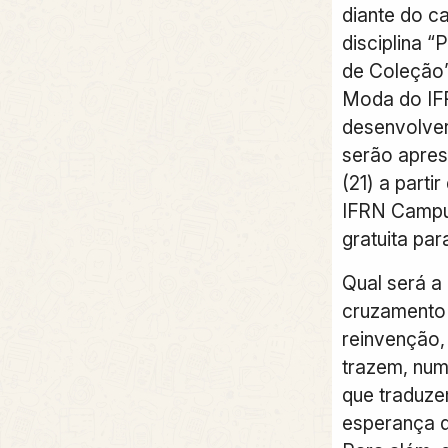
diante do c
disciplina 
de Coleção
Moda do IF
desenvolve
serão apres
(21) a parti
IFRN Campu
gratuita par
Qual será a
cruzamento 
reinvenção,
trazem, num
que traduze
esperança d