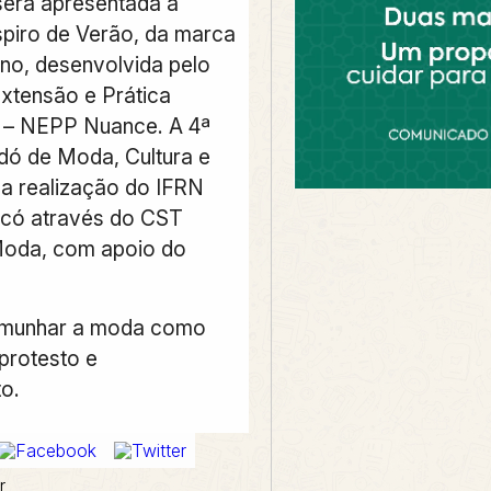
será apresentada a
piro de Verão, da marca
no, desenvolvida pelo
xtensão e Prática
l – NEPP Nuance. A 4ª
dó de Moda, Cultura e
a realização do IFRN
có através do CST
Moda, com apoio do
emunhar a moda como
protesto e
o.
r