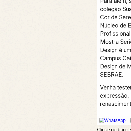
Para além, 
coleção Sus
Cor de Sere
Núcleo de E
Profissiona
Mostra Seri
Design é um
Campus Cai
Design de 
SEBRAE.
Venha test
expressão, 
renasciment
Clique no banne