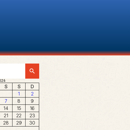
search
026
S
S
D
1
2
7
8
9
14
15
16
21
22
23
28
29
30