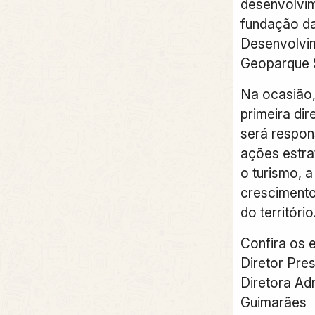
desenvolvim
fundação d
Desenvolvim
Geoparque 
Na ocasião,
primeira dir
será respon
ações estra
o turismo, 
crescimento
do território
Confira os e
Diretor Pres
Diretora Adm
Guimarães