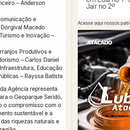
anceiro – Anderson
Jair no 2º
Comunicação e
Acesse aqui nossos patr
 Dorgival Macedo
 Turismo e Inovação –
Arranjos Produtivos e
rismo – Carlos Daniel
 Infraestrutura, Educação
Públicas – Rayssa Batista
da Agência representa
ara o Geoparque Seridó,
do o compromisso com o
ento sustentável e a
das riquezas naturais e
 região.