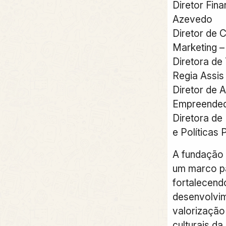
Diretor Fin
Azevedo
Diretor de 
Marketing –
Diretora de
Regia Assis
Diretor de 
Empreendedo
Diretora de
e Políticas 
A fundação 
um marco p
fortalecen
desenvolvim
valorização 
culturais da