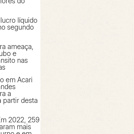
piores do
lucro líquido
 no segundo
tra ameaça,
oubo e
ânsito nas
as
to em Acari
andes
ra a
partir desta
Em 2022, 259
taram mais
turno e em