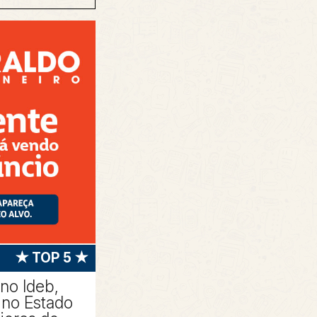
★ TOP 5 ★
 no Ideb,
no Estado