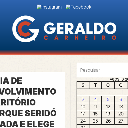
IA DE
AGOSTO 2
S
T
Q
Q
VOLVIMENTO
3
4
5
6
RRITÓRIO
10
11
12
13
RQUE SERIDÓ
17
18
19
20
24
25
26
27
ADA E ELEGE
31