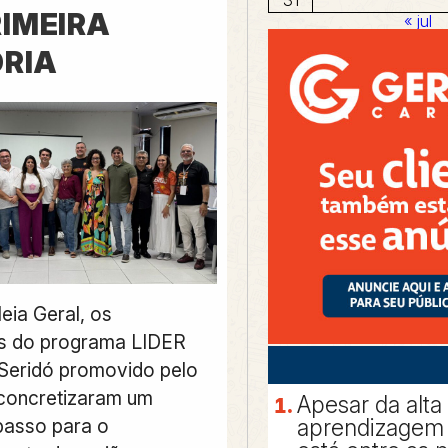
RIMEIRA
« jul
ORIA
ia Geral, os
es do programa LIDER
Seridó promovido pelo
concretizaram um
Apesar da alta
aprendizagem 
passo para o