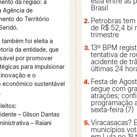
está entre as 
ento da região: a
Brasil
a Agência de
ento do Território
Petrobras tem 
de R$ 52,4 bi
Seridó.
trimestre
 também foi eleita a
13º BPM regis
etoria da entidade, que
tentativa de r
sável por promover
acidente de tr
tégicas para impulsionar
últimas 24 hor
a inovação e o
Festa de Agos
 econômico sustentável
segue com gr
.
atrações; confi
programação a 
leitos:
sexta-feira (7)
idente – Gilson Dantas
Viracasacas? 
inistrativa – Raiani
municípios vo
em Lula no 1º 