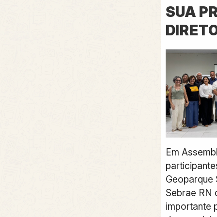
SUA P
DIRET
Em Assemble
participant
Geoparque 
Sebrae RN 
importante 