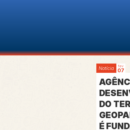
fev
Notícia
07
AGÊNC
DESEN
DO TE
GEOPA
É FUND