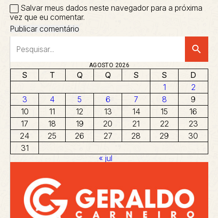
Salvar meus dados neste navegador para a próxima
vez que eu comentar.
search
AGOSTO 2026
S
T
Q
Q
S
S
D
1
2
3
4
5
6
7
8
9
10
11
12
13
14
15
16
17
18
19
20
21
22
23
24
25
26
27
28
29
30
31
« jul