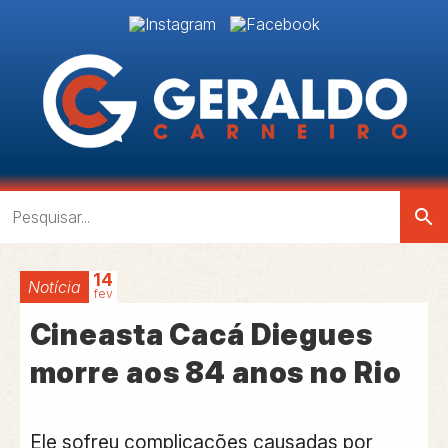
search
14
Notícia
fev
Cineasta Cacá Diegues
morre aos 84 anos no Rio
Ele sofreu complicações causadas por