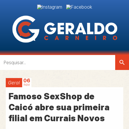
search
06
Geral
nov
Famoso SexShop de
Caicó abre sua primeira
filial em Currais Novos