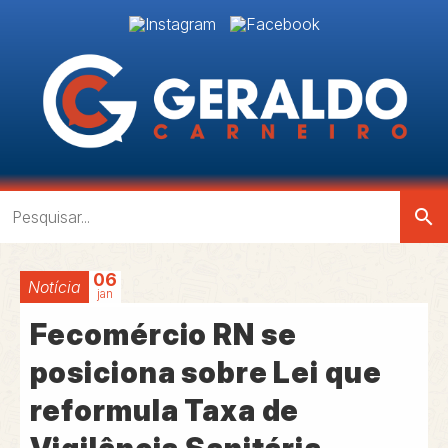
search
06
Notícia
jan
Fecomércio RN se
posiciona sobre Lei que
reformula Taxa de