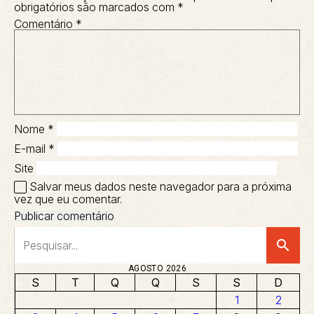
obrigatórios são marcados com
*
Comentário
*
Nome
*
E-mail
*
Site
Salvar meus dados neste navegador para a próxima
vez que eu comentar.
search
AGOSTO 2026
S
T
Q
Q
S
S
D
1
2