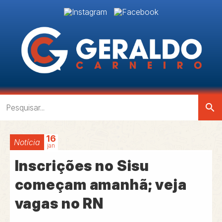
search
16
Notícia
jan
Inscrições no Sisu
começam amanhã; veja
vagas no RN