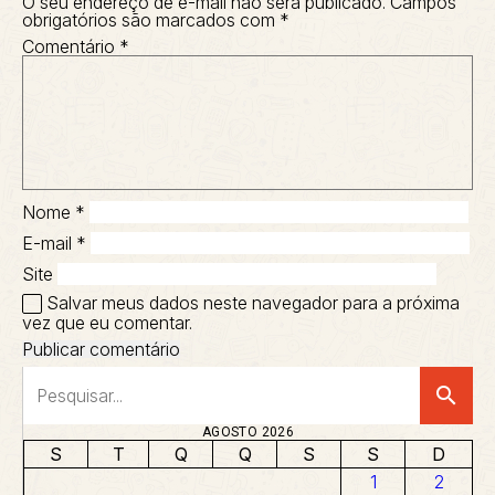
O seu endereço de e-mail não será publicado.
Campos
obrigatórios são marcados com
*
Comentário
*
Nome
*
E-mail
*
Site
Salvar meus dados neste navegador para a próxima
vez que eu comentar.
search
AGOSTO 2026
S
T
Q
Q
S
S
D
1
2