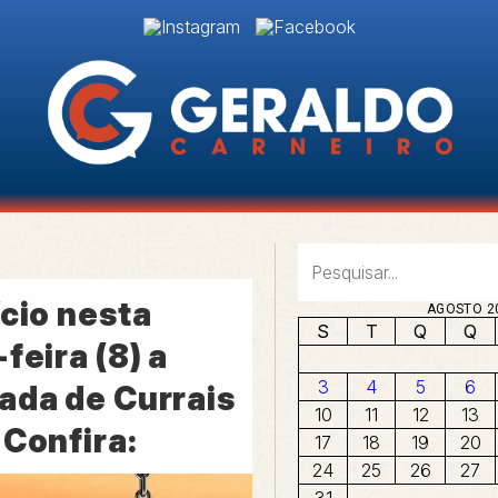
cio nesta
AGOSTO 2
S
T
Q
Q
feira (8) a
3
4
5
6
ada de Currais
10
11
12
13
 Confira:
17
18
19
20
24
25
26
27
31