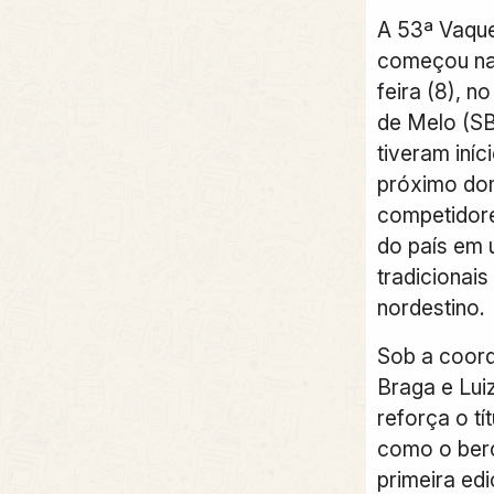
A 53ª Vaque
começou na
feira (8), n
de Melo (S
tiveram iníc
próximo dom
competidore
do país em 
tradicionais
nordestino.
Sob a coord
Braga e Lui
reforça o tí
como o ber
primeira ed