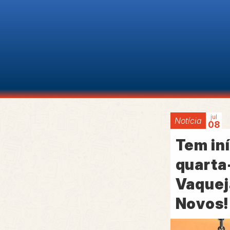
jul
Notícia
08
Tem iní
quarta-
Vaquej
Novos!