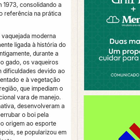
m 1973, consolidando a
 referência na prática
a vaquejada moderna
ente ligada à história do
Antigamente, durante a
o gado, os vaqueiros
 dificuldades devido ao
dentado e à vegetação
região, que impediam o
cional vara de manejo.
ativa, desenvolveram a
errubar o boi pela
o origem ao esporte
epois, se popularizou em