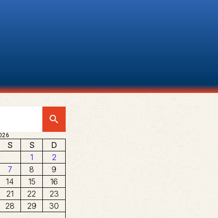
search
026
S
S
D
1
2
7
8
9
14
15
16
21
22
23
28
29
30