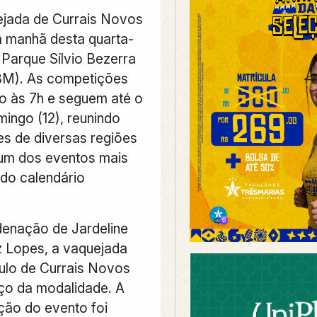
jada de Currais Novos
 manhã desta quarta-
o Parque Sílvio Bezerra
BM). As competições
io às 7h e seguem até o
ingo (12), reunindo
s de diversas regiões
um dos eventos mais
 do calendário
enação de Jardeline
z Lopes, a vaquejada
tulo de Currais Novos
ço da modalidade. A
ição do evento foi