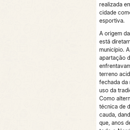
realizada e
cidade como
esportiva.
A origem d
está diretam
município. 
apartação d
enfrentavam
terreno aci
fechada da 
uso da tradi
Como altern
técnica de d
cauda, dand
que, anos d