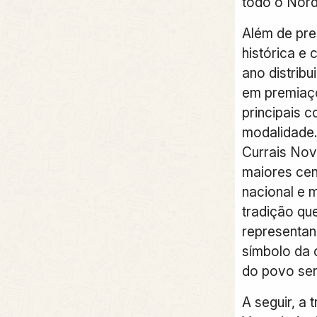
todo o Nord
Além de pre
histórica e 
ano distribu
em premiaçõ
principais 
modalidade.
Currais No
maiores cen
nacional e 
tradição qu
representan
símbolo da c
do povo ser
A seguir, a