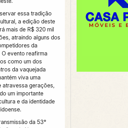
este.
servar essa tradição
cultural, a edição deste
irá mais de R$ 320 mil
es, atraindo alguns dos
competidores da
 O evento reafirma
vos como um dos
tros da vaquejada
mantém viva uma
e atravessa gerações,
do um importante
ultura e da identidade
idoense.
 transmissão da 53°