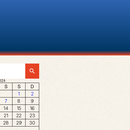
search
026
S
S
D
1
2
7
8
9
14
15
16
21
22
23
28
29
30