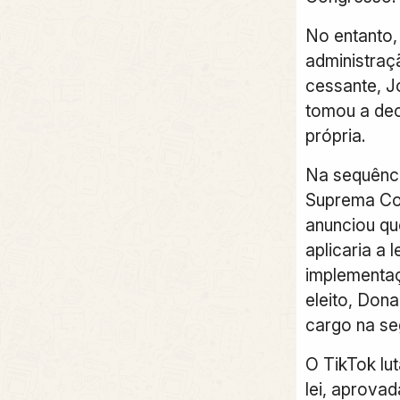
No entanto,
administraç
cessante, J
tomou a deci
própria.
Na sequênci
Suprema Co
anunciou qu
aplicaria a 
implementaç
eleito, Don
cargo na se
O TikTok lu
lei, aprova