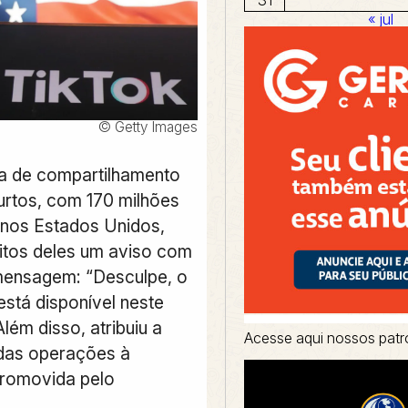
« jul
© Getty Images
a de compartilhamento
urtos, com 170 milhões
 nos Estados Unidos,
itos deles um aviso com
mensagem: “Desculpe, o
está disponível neste
lém disso, atribuiu a
Acesse aqui nossos patr
das operações à
promovida pelo