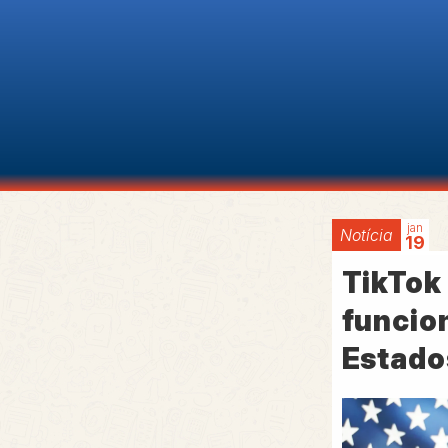
jan
Notícia
19
TikTok
funcio
Estado