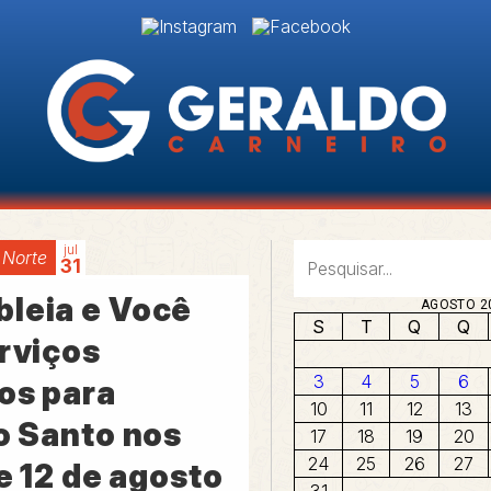
jul
 Norte
31
leia e Você
AGOSTO 2
S
T
Q
Q
erviços
3
4
5
6
os para
10
11
12
13
o Santo nos
17
18
19
20
24
25
26
27
 e 12 de agosto
31