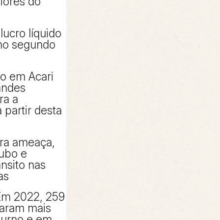
piores do
lucro líquido
 no segundo
to em Acari
andes
ra a
partir desta
tra ameaça,
oubo e
ânsito nas
as
Em 2022, 259
taram mais
turno e em