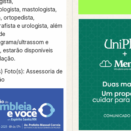
gista,
logista, mastologista,
, ortopedista,
afista e urologista, além
de
ograma/ultrassom e
 estarão disponíveis
lação.
s) Foto(s): Assessoria de
ão