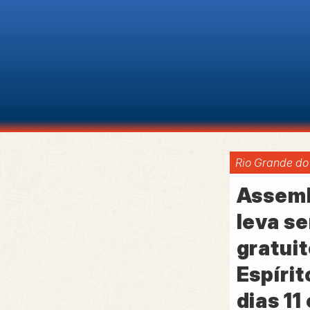
Rio Grande do
Assemb
leva s
gratuit
Espírit
dias 11