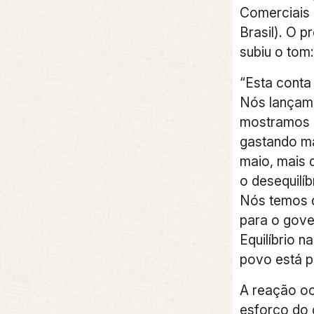
Comerciais 
Brasil). O p
subiu o tom:
“Esta conta
Nós lançamo
mostramos 
gastando ma
maio, mais 
o desequilíb
Nós temos q
para o gover
Equilíbrio n
povo está pe
A reação o
esforço do 