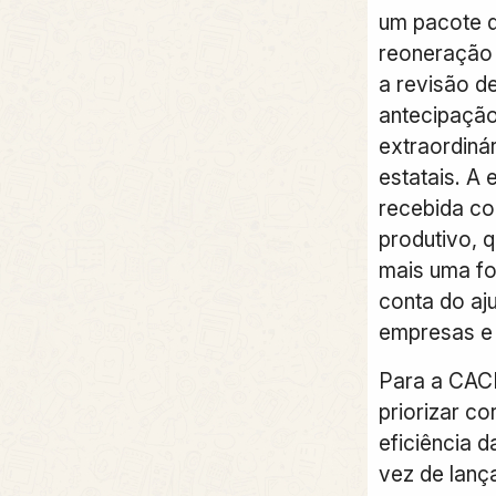
um pacote d
reoneração 
a revisão de
antecipação
extraordiná
estatais. A 
recebida co
produtivo, 
mais uma fo
conta do aju
empresas e
Para a CACB
priorizar co
eficiência 
vez de lanç