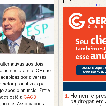
« jul
alternativas aos dois
ue aumentaram o IOF não
ecebidas por diversas
o setor produtivo, que
go após o anúncio. Entre
Homem é preso
ades está a
CACB
de drogas em 
ção das Associações