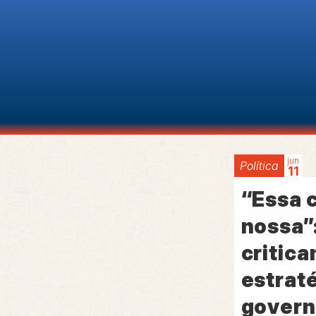
jun
Política
11
“Essa 
nossa”
critic
estraté
gover