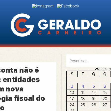
conta não é
AGOSTO 2
S
T
Q
Q
: entidades
3
4
5
6
am nova
10
11
12
13
gia fiscal do
17
18
19
20
24
25
26
27
no
31