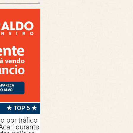
★ TOP 5 ★
 por tráfico
Acari durante