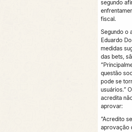
segundo af
enfrentamen
fiscal.
Segundo o a
Eduardo Do
medidas sug
das bets, sã
“Principalm
questão soci
pode se tor
usuários.” O
acredita nã
aprovar:
“Acredito se
aprovação d