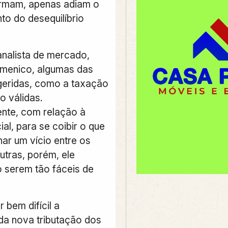
irmam, apenas adiam o
to do desequilíbrio
nalista de mercado,
menico, algumas das
eridas, como a taxação
o válidas.
ente, com relação à
al, para se coibir o que
nar um vício entre os
utras, porém, ele
o serem tão fáceis de
r bem difícil a
a nova tributação dos