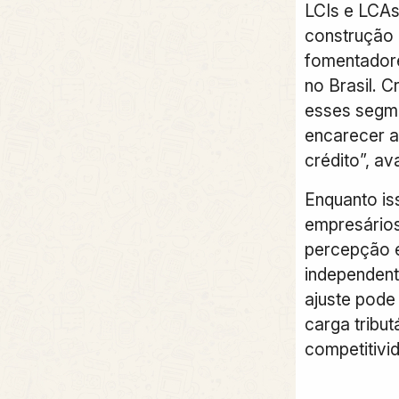
LCIs e LCAs
construção 
fomentador
no Brasil. C
esses segmen
encarecer a
crédito”, ava
Enquanto iss
empresários
percepção é
independent
ajuste pode
carga tribut
competitivi