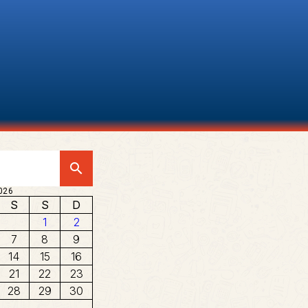
search
026
S
S
D
1
2
7
8
9
14
15
16
21
22
23
28
29
30