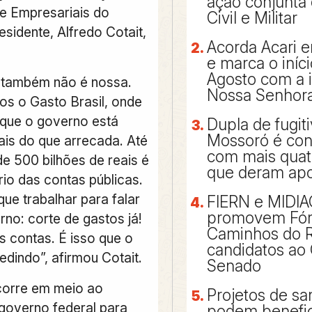
ação conjunta 
e Empresariais do
Civil e Militar
residente, Alfredo Cotait,
Acorda Acari e
e marca o iníc
Agosto com a
 também não é nossa.
Nossa Senhora
s o Gasto Brasil, onde
que o governo está
Dupla de fugit
Mossoró é con
is do que arrecada. Até
com mais qua
de 500 bilhões de reais é
que deram apo
rio das contas públicas.
ue trabalhar para falar
FIERN e MIDI
promovem Fó
no: corte de gastos já!
Caminhos do 
as contas. É isso que o
candidatos ao
dindo”, afirmou Cotait.
Senado
corre em meio ao
Projetos de s
governo federal para
podem benefic