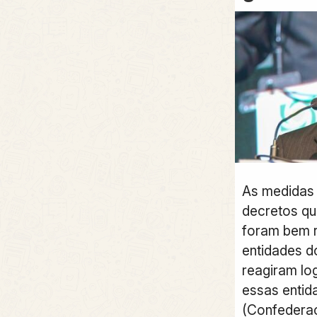
As medidas 
decretos q
foram bem r
entidades d
reagiram lo
essas entid
(Confedera