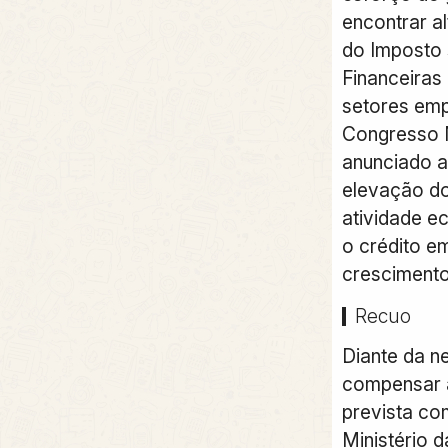
encontrar a
do Imposto
Financeiras
setores emp
Congresso N
anunciado a
elevação do
atividade e
o crédito 
crescimento
Recuo
Diante da n
compensar 
prevista co
Ministério 