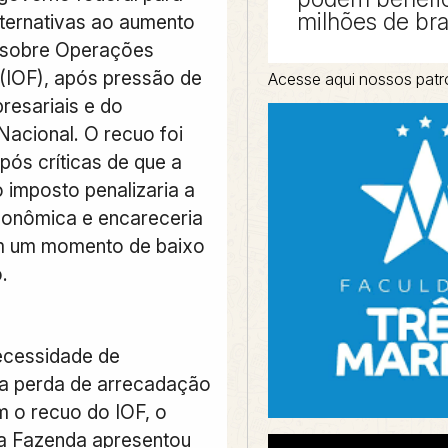
milhões de bra
lternativas ao aumento
 sobre Operações
 (IOF), após pressão de
Acesse aqui nossos patr
resariais e do
acional. O recuo foi
pós críticas de que a
 imposto penalizaria a
conômica e encareceria
em um momento de baixo
.
ecessidade de
a perda de arrecadação
m o recuo do IOF, o
da Fazenda apresentou