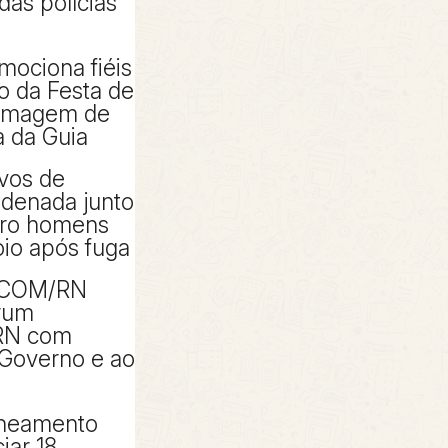
das polícias
mociona fiéis
io da Festa de
 imagem de
 da Guia
ivos de
denada junto
tro homens
io após fuga
ACOM/RN
rum
RN com
 Governo e ao
aneamento
iar 18