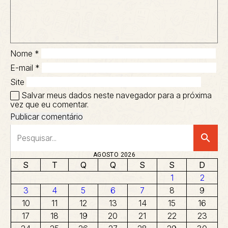
Nome
*
E-mail
*
Site
Salvar meus dados neste navegador para a próxima
vez que eu comentar.
search
AGOSTO 2026
S
T
Q
Q
S
S
D
1
2
3
4
5
6
7
8
9
10
11
12
13
14
15
16
17
18
19
20
21
22
23