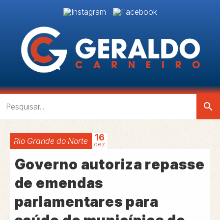
search
16
Rio Grande do Norte
dez
Governo autoriza repasse
de emendas
parlamentares para