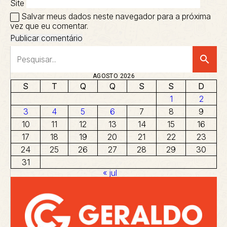
Site
Salvar meus dados neste navegador para a próxima
vez que eu comentar.
search
AGOSTO 2026
S
T
Q
Q
S
S
D
1
2
3
4
5
6
7
8
9
10
11
12
13
14
15
16
17
18
19
20
21
22
23
24
25
26
27
28
29
30
31
« jul