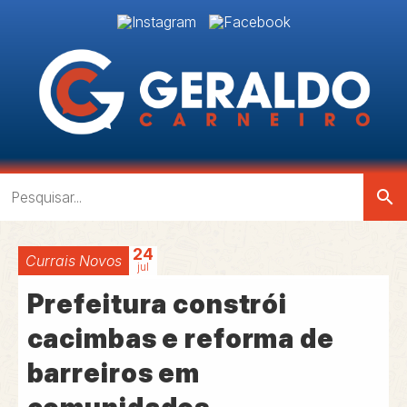
search
24
Currais Novos
jul
Prefeitura constrói
cacimbas e reforma de
barreiros em