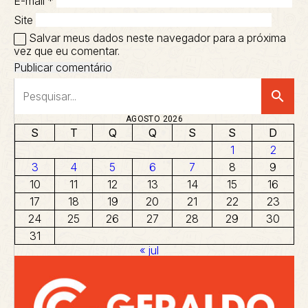
E-mail
*
Site
Salvar meus dados neste navegador para a próxima
vez que eu comentar.
search
AGOSTO 2026
S
T
Q
Q
S
S
D
1
2
3
4
5
6
7
8
9
10
11
12
13
14
15
16
17
18
19
20
21
22
23
24
25
26
27
28
29
30
31
« jul