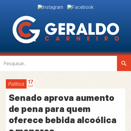
search
17
Política
set
Senado aprova aumento
de pena para quem
oferece bebida alcoólica