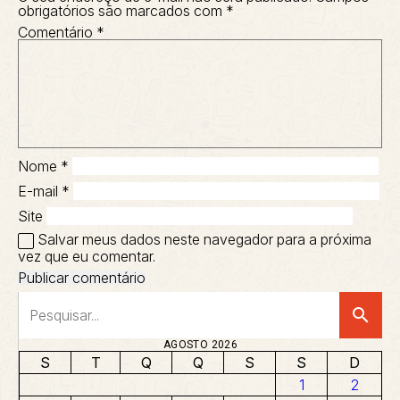
obrigatórios são marcados com
*
Comentário
*
Nome
*
E-mail
*
Site
Salvar meus dados neste navegador para a próxima
vez que eu comentar.
search
AGOSTO 2026
S
T
Q
Q
S
S
D
1
2