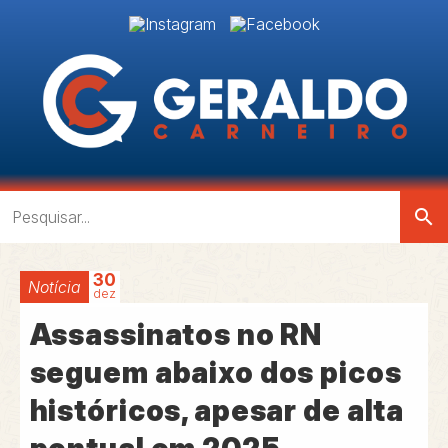
search
30
Notícia
dez
Assassinatos no RN
seguem abaixo dos picos
históricos, apesar de alta