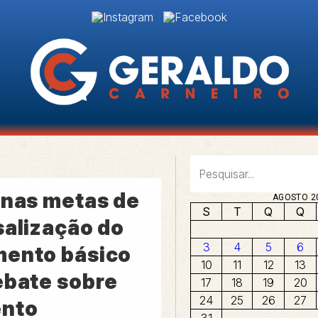
 nas metas de
AGOSTO 2
S
T
Q
Q
salização do
3
4
5
6
ento básico
10
11
12
13
ebate sobre
17
18
19
20
24
25
26
27
ento
31