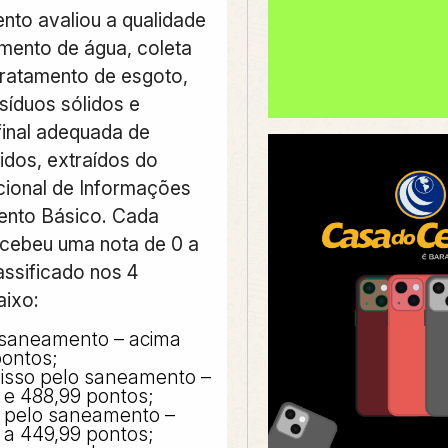
nto avaliou a qualidade
mento de água, coleta
tratamento de esgoto,
síduos sólidos e
final adequada de
idos, extraídos do
ional de Informações
nto Básico. Cada
ecebeu uma nota de 0 a
assificado nos 4
aixo:
saneamento – acima
ontos;
sso pelo saneamento –
 e 488,99 pontos;
pelo saneamento –
 a 449,99 pontos;