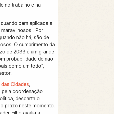
e no trabalho e na
, quando bem aplicada a
o maravilhosos . Por
 quando não há, são de
rosos. O cumprimento da
zo de 2033 é um grande
om probabilidade de não
país como um todo”,
estor.
o das Cidades
,
l pela coordenação
olítica, descarta o
do prazo neste momento.
ader Filho avalia a