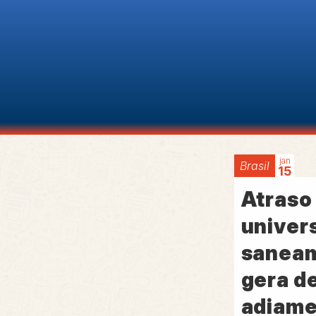
jan
Brasil
15
Atraso
univer
saneam
gera d
adiam