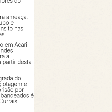
piores do
tra ameaça,
oubo e
ânsito nas
as
to em Acari
andes
ra a
partir desta
grada do
giotagem e
risão por
rabandeados é
Currais