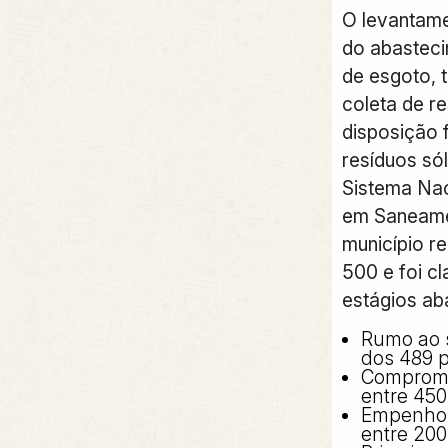
O levantame
do abasteci
de esgoto, 
coleta de re
disposição 
resíduos sól
Sistema Nac
em Saneame
município r
500 e foi cl
estágios ab
Rumo ao 
dos 489 p
Compromi
entre 450
Empenho 
entre 200