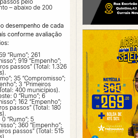
 passos pelo
to – abaixo de 200
u o desempenho de cada
aís conforme avaliação
ios:
59 “Rumo”; 261
isso”; 919 “Empenho”;
ros passos” (Total: 1.326
s).
umo”; 35 “Compromisso”;
nho”; 3 “Primeiros
Total: 400 municípios).
ste: 0 “Rumo”; 6
isso”; 162 “Empenho”;
ros passos” (Total: 180
s).
 0 “Rumo”; 5
isso”; 360 “Empenho”;
iros passos” (Total: 515
s).