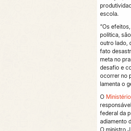
produtividad
escola.
“Os efeitos
política, sã
outro lado,
fato desast
meta no pra
desafio e c
ocorrer no 
lamenta o g
O
Ministéri
responsáve
federal da p
adiamento 
O ministro J