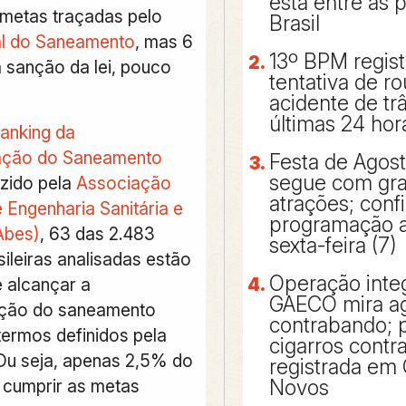
está entre as 
metas traçadas pelo
Brasil
l do Saneamento
, mas 6
13º BPM regis
 sanção da lei, pouco
tentativa de r
acidente de tr
últimas 24 hor
ranking da
zação do Saneamento
Festa de Agos
segue com gr
uzido pela
Associação
atrações; confi
e Engenharia Sanitária e
programação a 
Abes)
, 63 das 2.483
sexta-feira (7)
ileiras analisadas estão
Operação inte
 alcançar a
GAECO mira a
ação do saneamento
contrabando; p
termos definidos pela
cigarros cont
 Ou seja, apenas 2,5% do
registrada em 
 cumprir as metas
Novos