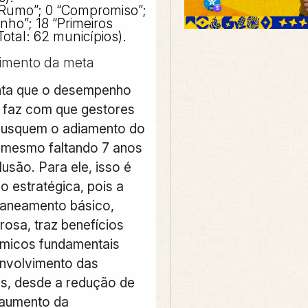
“Rumo”; 0 “Compromiso”;
ho”; 18 “Primeiros
Total: 62 municípios).
imento da meta
nta que o desempenho
já faz com que gestores
busquem o adiamento do
, mesmo faltando 7 anos
usão. Para ele, isso é
ão estratégica, pois a
 saneamento básico,
osa, traz benefícios
micos fundamentais
nvolvimento das
s, desde a redução de
 aumento da