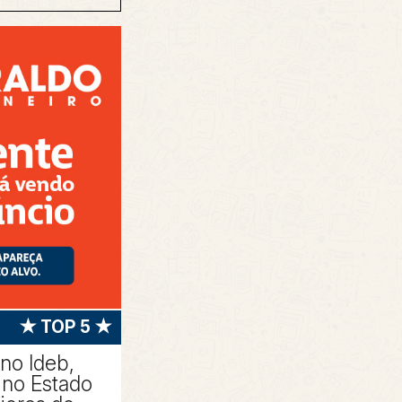
★ TOP 5 ★
 no Ideb,
no Estado