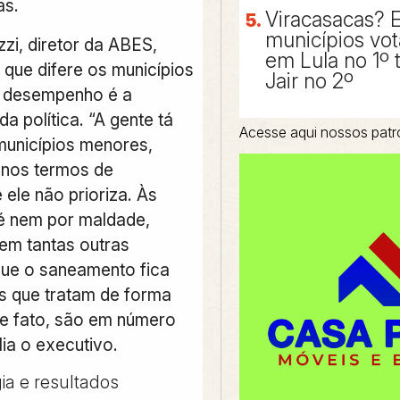
as.
Viracasacas? 
municípios vo
zi, diretor da ABES,
em Lula no 1º 
 que difere os municípios
Jair no 2º
 desempenho é a
da política. “A gente tá
Acesse aqui nossos patr
municípios menores,
enos termos de
ele não prioriza. Às
é nem por maldade,
tem tantas outras
ue o saneamento fica
Os que tratam de forma
 de fato, são em número
ia o executivo.
ia e resultados