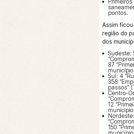
Primeiros
saneamen
pontos.
Assim fico
região do p
dos municíp
Sudeste: 
“Comprom
87 “Primei
município
Sul: 4 “R
358 “Empe
passos” (
Centro-Oe
“Comprom
12 “Primei
município
Nordeste:
“Comprom
150 “Prime
município