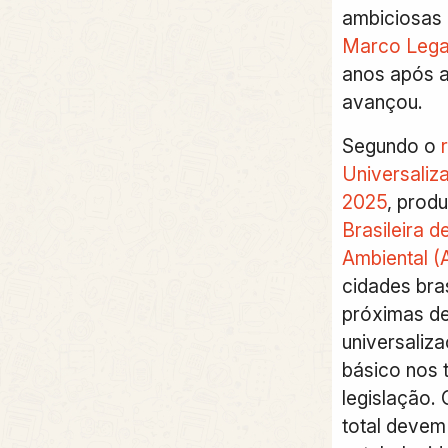
ambiciosas 
Marco Lega
anos após a
avançou.
Segundo o
Universali
2025
, prod
Brasileira d
Ambiental (
cidades bras
próximas de
universaliz
básico nos 
legislação.
total devem