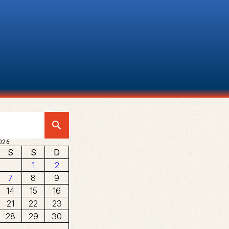
search
026
S
S
D
1
2
7
8
9
14
15
16
21
22
23
28
29
30