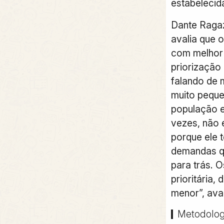
estabelecid
Dante Ragaz
avalia que o
com melhor
priorização 
falando de 
muito pequ
população e 
vezes, não 
porque ele 
demandas q
para trás. 
prioritária,
menor”, aval
Metodolog