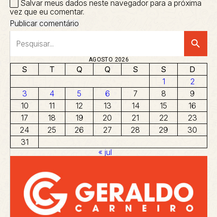
Salvar meus dados neste navegador para a próxima
vez que eu comentar.
search
AGOSTO 2026
S
T
Q
Q
S
S
D
1
2
3
4
5
6
7
8
9
10
11
12
13
14
15
16
17
18
19
20
21
22
23
24
25
26
27
28
29
30
31
« jul