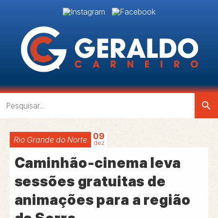
search
09
Rio Grande do Norte
dez
Caminhão-cinema leva
sessões gratuitas de
animações para a região