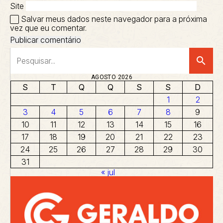
Site
Salvar meus dados neste navegador para a próxima
vez que eu comentar.
search
AGOSTO 2026
S
T
Q
Q
S
S
D
1
2
3
4
5
6
7
8
9
10
11
12
13
14
15
16
17
18
19
20
21
22
23
24
25
26
27
28
29
30
31
« jul