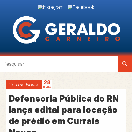
search
28
Currais Novos
maio
Defensoria Pública do RN
lança edital para locação
de prédio em Currais