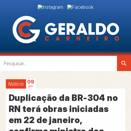
search
09
Notícia
jan
Duplicação da BR-304 no
RN terá obras iniciadas
em 22 de janeiro,