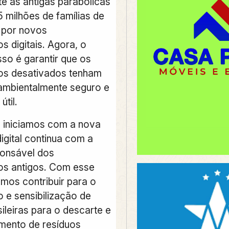
te as antigas parabólicas
 milhões de famílias de
 por novos
 digitais.
Agora, o
so é garantir que os
os desativados tenham
ambientalmente seguro e
útil.
e iniciamos com a nova
igital continua com a
onsável dos
os antigos. Com esse
emos contribuir para o
 e sensibilização de
sileiras para o descarte e
mento de resíduos