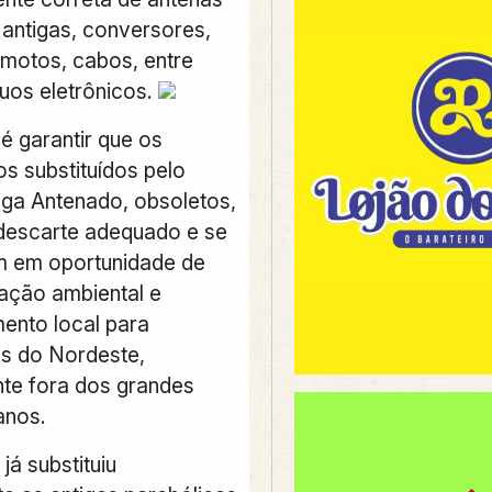
 antigas, conversores,
emotos, cabos, entre
duos eletrônicos.
 é garantir que os
s substituídos pelo
ga Antenado, obsoletos,
descarte adequado e se
m em oportunidade de
ação ambiental e
ento local para
s do Nordeste,
te fora dos grandes
anos.
á substituiu