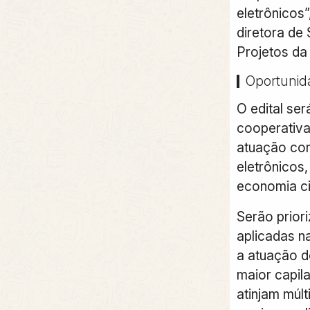
eletrônicos”
diretora de 
Projetos da
Oportunid
O edital se
cooperativa
atuação co
eletrônicos
economia ci
Serão priori
aplicadas n
a atuação d
maior capila
atinjam múlt