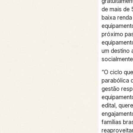
gratuitamen
de mais de 5
baixa renda
equipamentos
próximo pas
equipament
um destino 
socialmente 
“O ciclo qu
parabólica d
gestão resp
equipament
edital, quer
engajamento
famílias bra
reaproveita