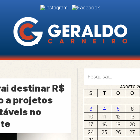
vai destinar R$
AGOSTO 2
S
T
Q
Q
o a projetos
3
4
5
6
táveis no
10
11
12
13
te
17
18
19
20
24
25
26
27
31