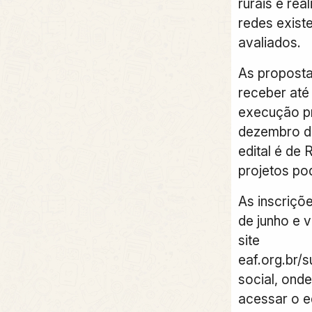
rurais e re
redes exist
avaliados.
As proposta
receber até
execução pr
dezembro de
edital é de 
projetos po
As inscriçõ
de junho e v
site
eaf.org.br/s
social, ond
acessar o e