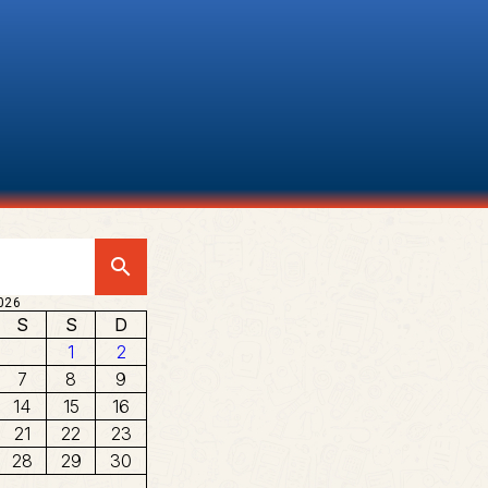
search
026
S
S
D
1
2
7
8
9
14
15
16
21
22
23
28
29
30