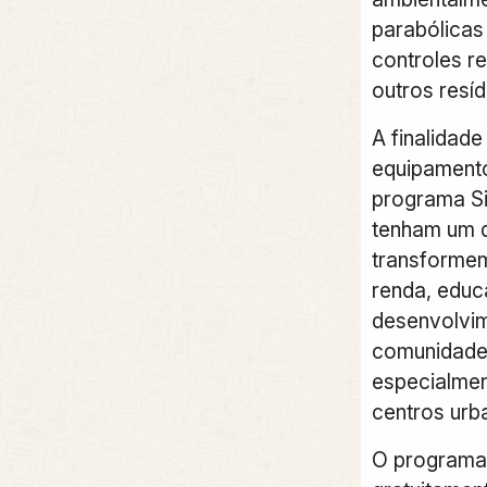
parabólicas
controles r
outros resí
A finalidade
equipamento
programa Si
tenham um 
transforme
renda, educ
desenvolvim
comunidade
especialmen
centros urb
O programa j