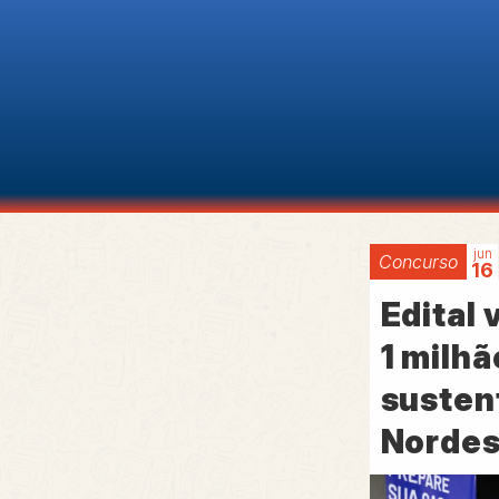
jun
Concurso
16
Edital 
1 milhã
susten
Nordes