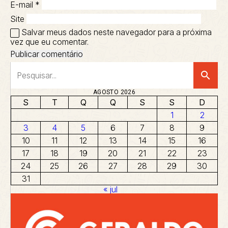
E-mail
*
Site
Salvar meus dados neste navegador para a próxima
vez que eu comentar.
search
AGOSTO 2026
S
T
Q
Q
S
S
D
1
2
3
4
5
6
7
8
9
10
11
12
13
14
15
16
17
18
19
20
21
22
23
24
25
26
27
28
29
30
31
« jul