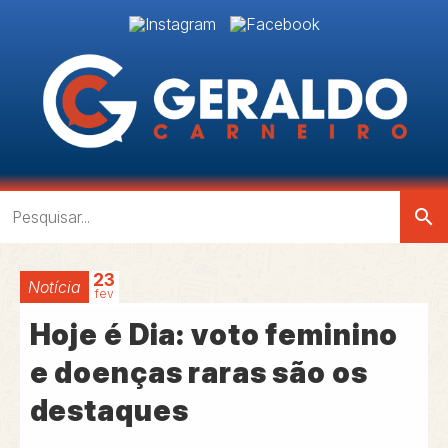
search
23
Notícia
fev
Hoje é Dia: voto feminino
e doenças raras são os
destaques