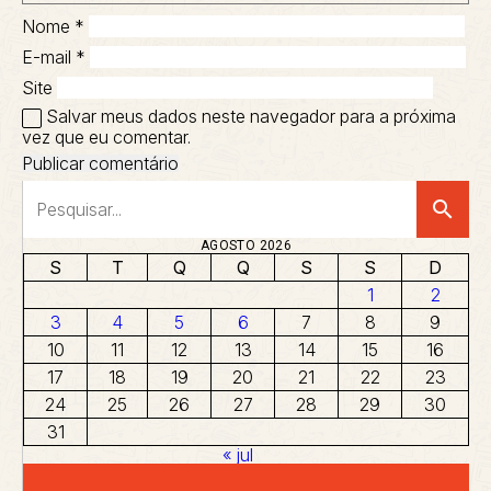
Nome
*
E-mail
*
Site
Salvar meus dados neste navegador para a próxima
vez que eu comentar.
search
AGOSTO 2026
S
T
Q
Q
S
S
D
1
2
3
4
5
6
7
8
9
10
11
12
13
14
15
16
17
18
19
20
21
22
23
24
25
26
27
28
29
30
31
« jul