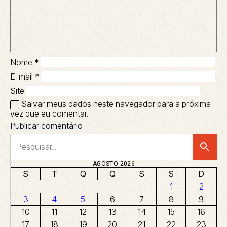
Nome
*
E-mail
*
Site
Salvar meus dados neste navegador para a próxima
vez que eu comentar.
search
AGOSTO 2026
S
T
Q
Q
S
S
D
1
2
3
4
5
6
7
8
9
10
11
12
13
14
15
16
17
18
19
20
21
22
23