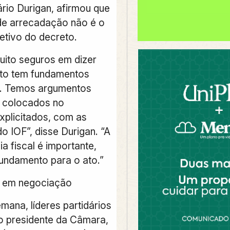
ário Durigan, afirmou que
de arrecadação não é o
jetivo do decreto.
ito seguros em dizer
to tem fundamentos
s. Temos argumentos
s colocados no
xplicitados, com as
o IOF”, disse Durigan. “A
a fiscal é importante,
undamento para o ato.”
 em negociação
mana, líderes partidários
o presidente da Câmara,