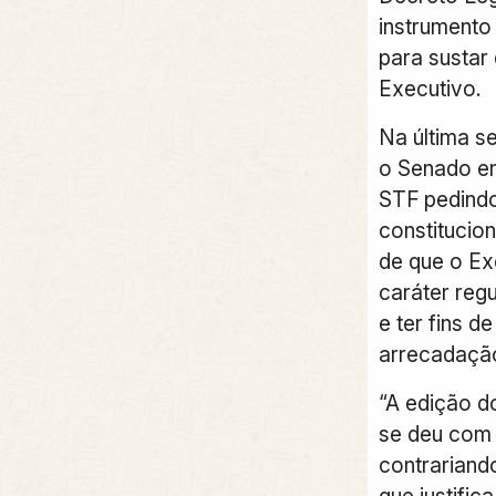
instrumento
para sustar
Executivo.
Na última se
o Senado e
STF pedindo
constitucio
de que o Ex
caráter reg
e ter fins d
arrecadaçã
“A edição d
se deu com 
contrariando
que justific