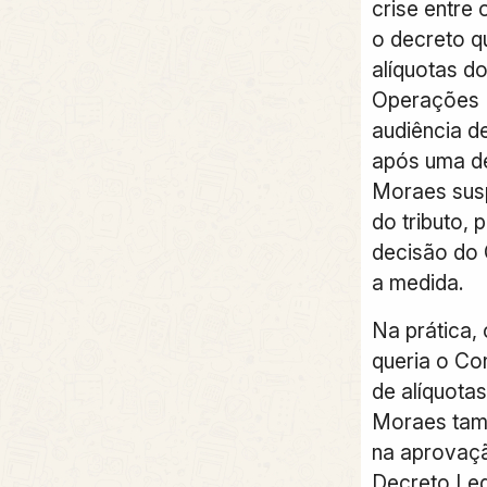
crise entre
o decreto q
alíquotas d
Operações F
audiência d
após uma de
Moraes sus
do tributo, 
decisão do
a medida.
Na prática
queria o C
de alíquota
Moraes tam
na aprovaçã
Decreto Leg