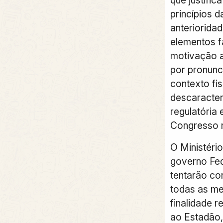
princípios d
anterioridad
elementos 
motivação a
por pronunc
contexto fi
descaracter
regulatória 
Congresso 
O Ministéri
governo Fed
tentarão c
todas as me
finalidade r
ao Estadão,