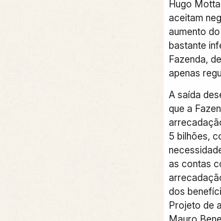
Hugo Motta 
aceitam neg
aumento do
bastante inf
Fazenda, de
apenas regul
A saída des
que a Fazen
arrecadação
5 bilhões, 
necessidade
as contas c
arrecadação
dos benefíc
Projeto de 
Mauro Bene