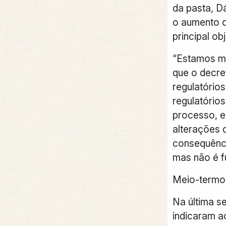
da pasta, D
o aumento 
principal ob
“Estamos mu
que o decre
regulatório
regulatório
processo, e
alterações d
consequênci
mas não é f
Meio-termo
Na última se
indicaram a