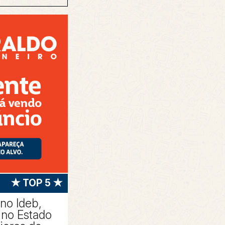
★ TOP 5 ★
 no Ideb,
no Estado