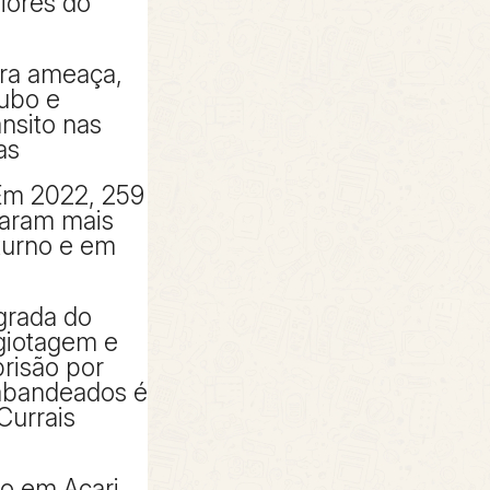
piores do
tra ameaça,
oubo e
ânsito nas
as
Em 2022, 259
taram mais
turno e em
grada do
giotagem e
risão por
rabandeados é
Currais
to em Acari