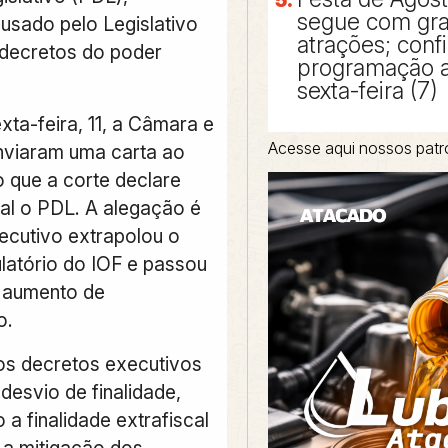
segue com gr
 usado pelo Legislativo
atrações; confi
 decretos do poder
programação a 
sexta-feira (7)
xta-feira, 11, a Câmara e
Acesse aqui nossos patr
nviaram uma carta ao
 que a corte declare
nal o PDL. A alegação é
ecutivo extrapolou o
ulatório do IOF e passou
e aumento de
o.
os decretos executivos
desvio de finalidade,
 a finalidade extrafiscal
a a mitigação dos