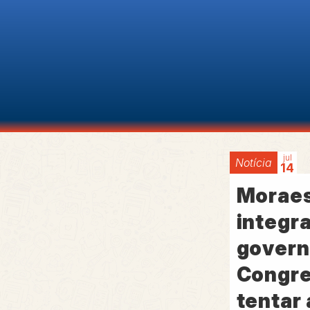
jul
Notícia
14
Moraes
integr
govern
Congre
tentar