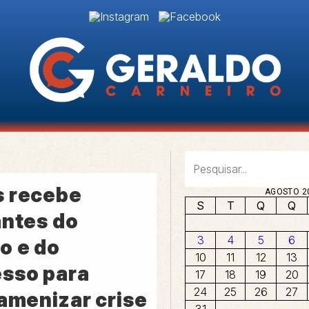
 recebe
AGOSTO 2
S
T
Q
Q
antes do
3
4
5
6
o e do
10
11
12
13
sso para
17
18
19
20
24
25
26
27
 amenizar crise
31