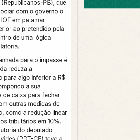
(Republicanos-PB), que
ociar com o governo o
 IOF em patamar
erior ao pretendido pela
ntro de uma lógica
atória.
enhada para o impasse é
da reduza a
 para algo inferior a R$
compondo a sua
 de caixa para fechar
om outras medidas de
, como a redução linear
ios tributários em 10%.
autoria do deputado
vides (PDT-CE) teve a