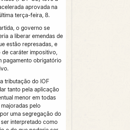
acelerada aprovada na
tima terça-feira, 8.
rtida, o governo se
ia a liberar emendas de
e estão represadas, e
 de caráter impositivo,
m pagamento obrigatório
ivo.
a tributação do IOF
ar tanto pela aplicação
ntual menor em todas
s majoradas pelo
 por uma segregação do
 ser interpretado como
io e do que poderia ser