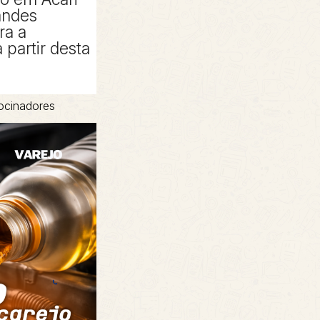
andes
ra a
partir desta
ocinadores