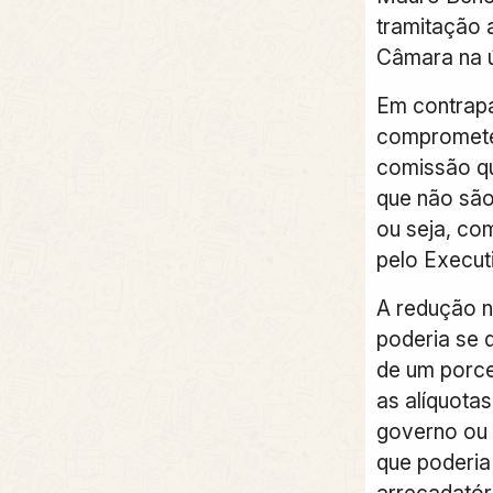
tramitação 
Câmara na úl
Em contrapa
comprometer
comissão qu
que não são
ou seja, co
pelo Execut
A redução n
poderia se d
de um porce
as alíquota
governo ou
que poderia
arrecadatór