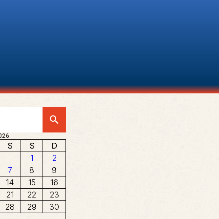
search
026
S
S
D
1
2
7
8
9
14
15
16
21
22
23
28
29
30