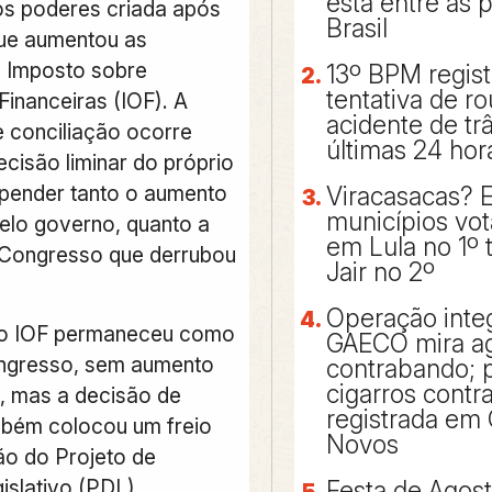
está entre as 
 os poderes criada após
Brasil
ue aumentou as
o Imposto sobre
13º BPM regis
tentativa de r
inanceiras (IOF). A
acidente de tr
e conciliação ocorre
últimas 24 hor
cisão liminar do próprio
pender tanto o aumento
Viracasacas? 
municípios vo
pelo governo, quanto a
em Lula no 1º 
 Congresso que derrubou
Jair no 2º
Operação inte
, o IOF permaneceu como
GAECO mira a
ongresso, sem aumento
contrabando; p
cigarros cont
s, mas a decisão de
registrada em 
bém colocou um freio
Novos
o do Projeto de
islativo (PDL),
Festa de Agos