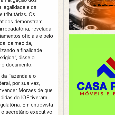
a legalidade e da
e tributárias. Os
fáticos demonstram
rrecadatória, revelada
iamentos oficiais e pelo
scal da medida,
izando a finalidade
exigida”, disse o
no documento.
o da Fazenda e o
eral, por sua vez,
onvencer Moraes de que
didas do IOF tiveram
egulatória. Em entrevista
 o secretário executivo