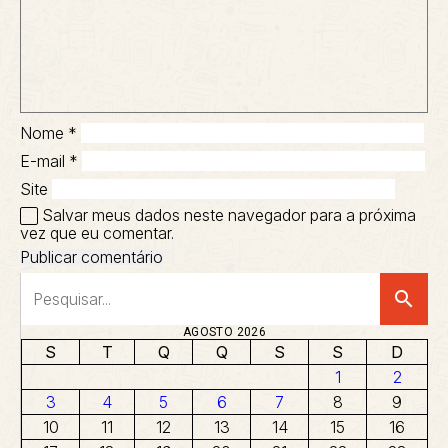
Nome
*
E-mail
*
Site
Salvar meus dados neste navegador para a próxima
vez que eu comentar.
search
AGOSTO 2026
S
T
Q
Q
S
S
D
1
2
3
4
5
6
7
8
9
10
11
12
13
14
15
16