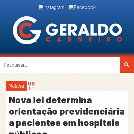
search
08
Notícia
jan
Nova lei determina
orientação previdenciária
a pacientes em hospitais