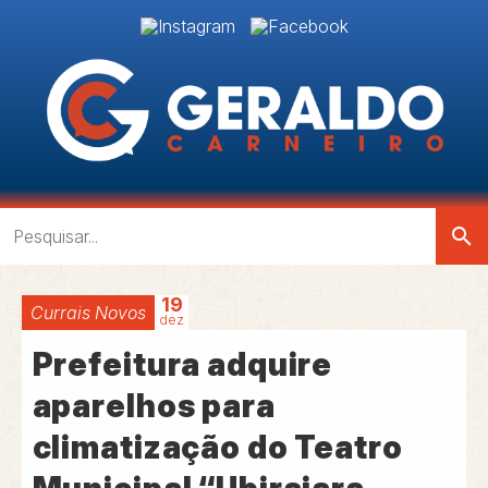
search
19
Currais Novos
dez
Prefeitura adquire
aparelhos para
climatização do Teatro