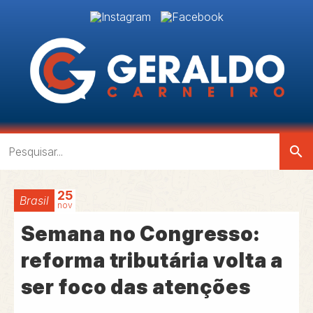
search
25
Brasil
nov
Semana no Congresso:
reforma tributária volta a
ser foco das atenções