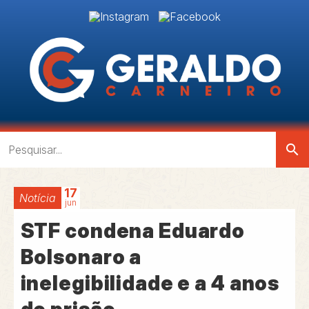
search
17
Notícia
jun
STF condena Eduardo
Bolsonaro a
inelegibilidade e a 4 anos