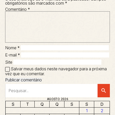
obrigatórios são marcados com
*
Comentário
*
Nome
*
E-mail
*
Site
Salvar meus dados neste navegador para a próxima
vez que eu comentar.
search
AGOSTO 2026
S
T
Q
Q
S
S
D
1
2