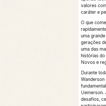
valores como
caráter e p
O que come
rapidamente
uma grande 
gerações de
uma das mai
histórias d
Novos e reg
Durante toda
Wanderson 
fundamental
Uemerson. J
desafios, c
participara