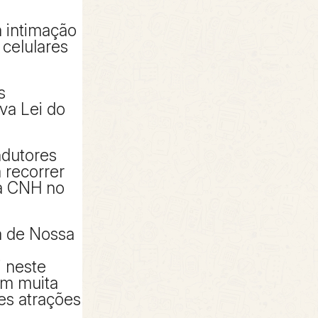
ia intimação
celulares
s
va Lei do
ndutores
 recorrer
a CNH no
a de Nossa
 neste
om muita
es atrações