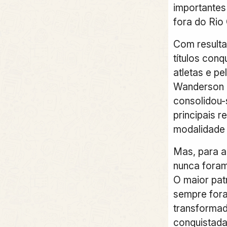
importantes
fora do Rio
Com resulta
títulos conq
atletas e pe
Wanderson 
consolidou
principais r
modalidade 
Mas, para a
nunca foram 
O maior pa
sempre fora
transformad
conquistada