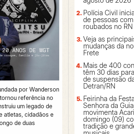
agosto de 2026
Polícia Civil inic
de pessoas com 
roubados no RN
Veja as principai
mudanças da no
Frete
Mais de 400 co
têm 30 dias para
de suspensão d
Detran/RN
undada por Wanderson
tornou referência no
Feirinha da Fest
Senhora da Guia
nstruiu um legado de
movimenta Acari
 atletas, cidadãos e
domingo (09) c
 longo de duas
tradição e grand
musicais