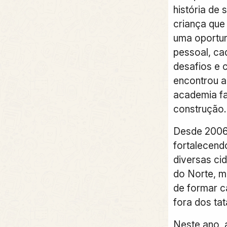
história de
criança que
uma oportun
pessoal, ca
desafios e 
encontrou a
academia f
construção.
Desde 2006
fortalecend
diversas ci
do Norte, m
de formar 
fora dos ta
Neste ano, 