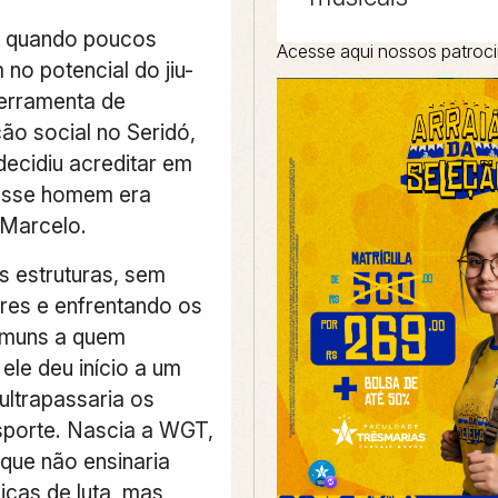
, quando poucos
Acesse aqui nossos patroc
no potencial do jiu-
ferramenta de
ão social no Seridó,
cidiu acreditar em
Esse homem era
Marcelo.
 estruturas, sem
res e enfrentando os
omuns a quem
ele deu início a um
ultrapassaria os
esporte. Nascia a WGT,
que não ensinaria
icas de luta, mas