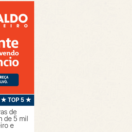
★ TOP 5 ★
vas de
 de 5 mil
iro e