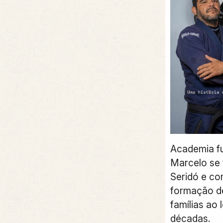
Academia f
Marcelo se 
Seridó e co
formação de
famílias ao
décadas.