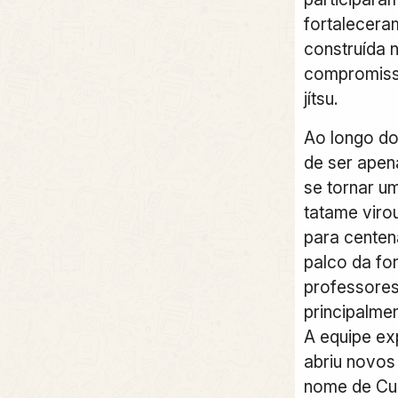
fortalecera
construída n
compromisso
jítsu.
Ao longo d
de ser ape
se tornar u
tatame viro
para centen
palco da fo
professores
principalme
A equipe ex
abriu novos
nome de Cu