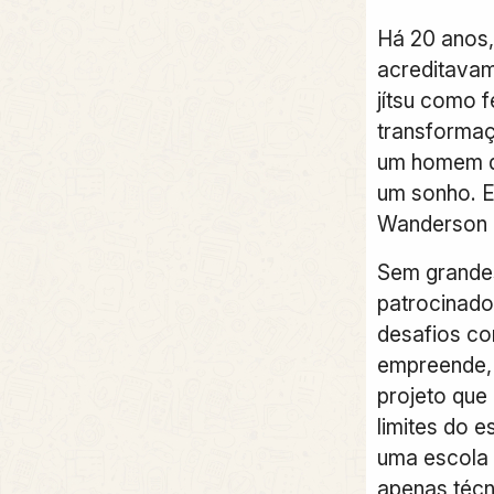
Há 20 anos
acreditavam 
jítsu como 
transformaç
um homem de
um sonho. 
Wanderson 
Sem grandes
patrocinado
desafios c
empreende, 
projeto que 
limites do 
uma escola 
apenas técn