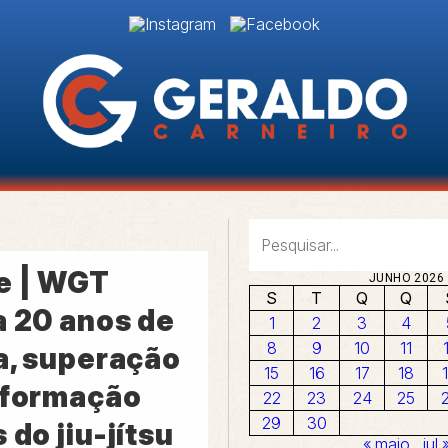
e | WGT
JUNHO 2026
S
T
Q
Q
a 20 anos de
1
2
3
4
8
9
10
11
a, superação
15
16
17
18
sformação
22
23
24
25
29
30
 do jiu-jítsu
« maio
jul 