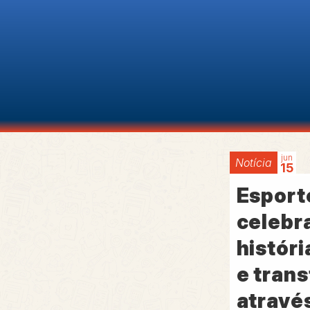
jun
Notícia
15
Esport
celebr
históri
e tran
através