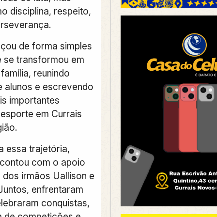
 disciplina, respeito,
erseverança.
çou de forma simples
 se transformou em
família, reunindo
 alunos e escrevendo
s importantes
o esporte em Currais
ião.
 essa trajetória,
contou com o apoio
 dos irmãos Uallison e
untos, enfrentaram
elebraram conquistas,
m de competições e