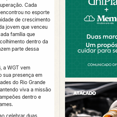
 superação. Cada
 encontrou no esporte
idade de crescimento
da jovem que venceu
cada família que
colhimento dentro da
azem parte dessa
, a WGT vem
o sua presença em
dades do Rio Grande
antendo viva a missão
campeões dentro e
tames.
ao celebrar duas