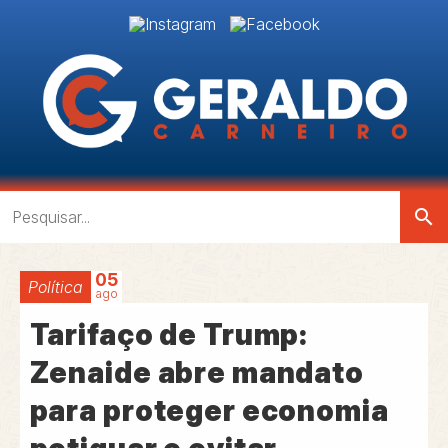
search
05
Política
ago
Tarifaço de Trump:
Zenaide abre mandato
para proteger economia