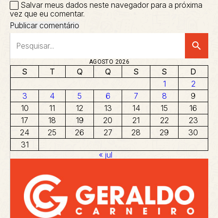
Salvar meus dados neste navegador para a próxima
vez que eu comentar.
search
AGOSTO 2026
S
T
Q
Q
S
S
D
1
2
3
4
5
6
7
8
9
10
11
12
13
14
15
16
17
18
19
20
21
22
23
24
25
26
27
28
29
30
31
« jul