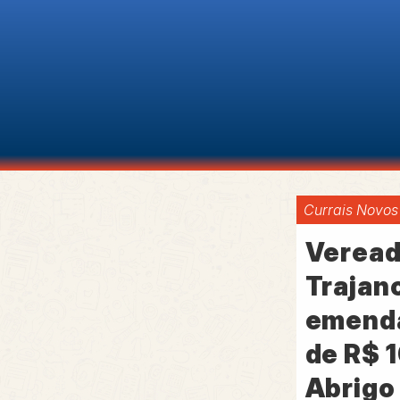
Currais Novos
Veread
Trajan
emenda
de R$ 1
Abrigo