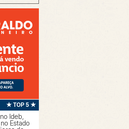
★ TOP 5 ★
 no Ideb,
no Estado