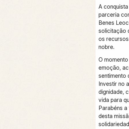
A conquista 
parceria co
Benes Leocá
solicitação
os recursos
nobre.
O momento 
emoção, ac
sentimento 
Investir no 
dignidade, 
vida para q
Parabéns a 
desta missã
solidariedad