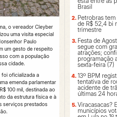
está entre as 
Brasil
Petrobras tem 
de R$ 52,4 bi
a, o vereador Cleyber
trimestre
izou uma visita especial
Festa de Agos
Monsenhor Paulo
segue com gr
m um gesto de respeito
atrações; confi
sso com a população
programação a 
ssa cidade.
sexta-feira (7)
foi oficializada a
13º BPM regis
tentativa de r
 uma emenda parlamentar
acidente de tr
R$ 100 mil, destinada ao
últimas 24 hor
to da estrutura física e à
s serviços prestados
Viracasacas? 
municípios vo
ção.
em Lula no 1º 