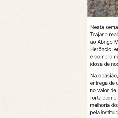
Nesta seman
Trajano real
ao Abrigo 
Herôncio, e
e compromi
idosa de no
Na ocasião, 
entrega de
no valor de 
fortalecimen
melhoria do
pela institui