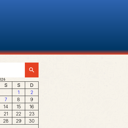
search
026
S
S
D
1
2
7
8
9
14
15
16
21
22
23
28
29
30