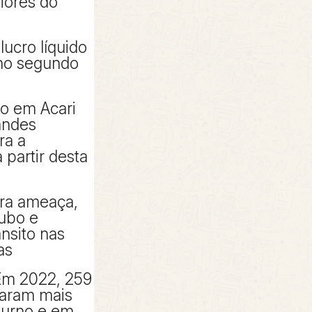
piores do
lucro líquido
 no segundo
to em Acari
andes
ra a
partir desta
tra ameaça,
oubo e
ânsito nas
as
Em 2022, 259
taram mais
turno e em