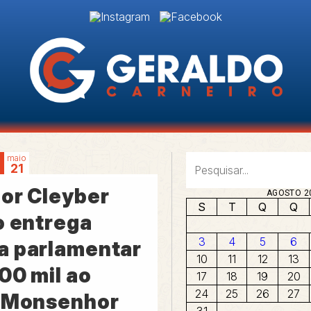
maio
21
or Cleyber
AGOSTO 2
S
T
Q
Q
o entrega
3
4
5
6
 parlamentar
10
11
12
13
00 mil ao
17
18
19
20
24
25
26
27
 Monsenhor
31