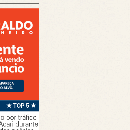
★ TOP 5 ★
 por tráfico
Acari durante