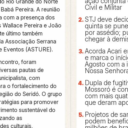
ação conjunta 
do Rio Grande do Norte
Civil e Militar
abá Pereira. A reunião
a com a presença dos
STJ deve decid
quinta se pun
 Wallace Pereira e João
por assédio; 
te último também
chegar à demi
da Associação Serrana
 e Eventos (ASTURE).
Acorda Acari e
e marca o iníc
ncontro, foram
Agosto com a
diversas pautas de
Nossa Senhora
nicipalista, com
Dupla de fugit
ra o fortalecimento do
Mossoró é con
região do Seridó. O grupo
com mais qua
ratégias para promover
que deram apo
imento sustentável do
Projetos de s
izando as
podem benefic
des culturais,
milhões de bra