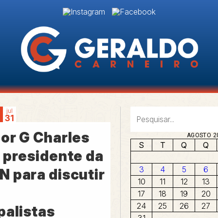
jul
31
or G Charles
AGOSTO 2
S
T
Q
Q
 presidente da
3
4
5
6
 para discutir
10
11
12
13
17
18
19
20
24
25
26
27
palistas
31