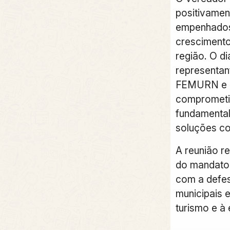
positivamen
empenhados 
crescimento
região. O d
representan
FEMURN e 
comprometi
fundamental
soluções co
A reunião r
do mandato
com a defes
municipais 
turismo e à