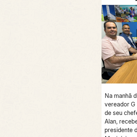
Na manhã des
vereador G
de seu chef
Alan, receb
presidente 