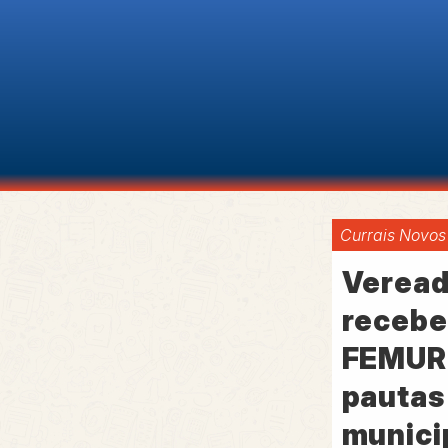
Currais Novos
Veread
recebe
FEMURN
pautas
munici