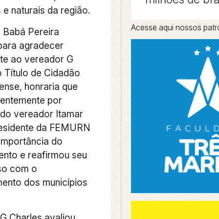
e naturais da região.
Acesse aqui nossos patr
 Babá Pereira
para agradecer
te ao vereador G
o Título de Cidadão
ense, honraria que
centemente por
do vereador Itamar
presidente da FEMURN
importância do
nto e reafirmou seu
so com o
ento dos municípios
G Charles avaliou