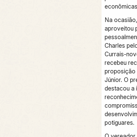
econômicas 
Na ocasião,
aproveitou 
pessoalmen
Charles pel
Currais-nov
recebeu re
proposição 
Júnior. O 
destacou a 
reconhecime
compromis
desenvolvim
potiguares.
O vereador 