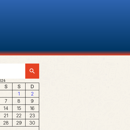
search
026
S
S
D
1
2
7
8
9
14
15
16
21
22
23
28
29
30