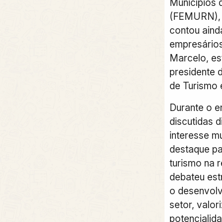
Municípios 
(FEMURN), B
contou aind
empresários
Marcelo, es
presidente 
de Turismo
Durante o e
discutidas 
interesse mu
destaque pa
turismo na 
debateu est
o desenvolv
setor, valor
potencialida