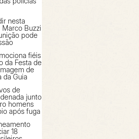
das polícias
ir nesta
e Marco Buzzi
punição pode
ssão
mociona fiéis
io da Festa de
 imagem de
 da Guia
ivos de
denada junto
tro homens
io após fuga
aneamento
iar 18
sileiros