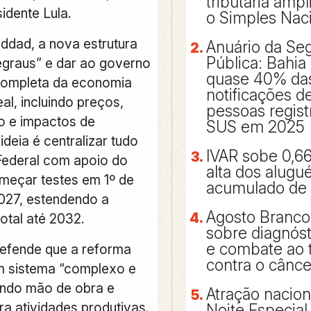
tributária ampl
idente Lula.
o Simples Nac
dad, a nova estrutura
Anuário da Se
Pública: Bahia
degraus” e dar ao governo
quase 40% da
completa da economia
notificações de
al, incluindo preços,
pessoas regist
o e impactos de
SUS em 2025
 ideia é centralizar tudo
IVAR sobe 0,6
Federal com apoio do
alta dos alugu
meçar testes em 1º de
acumulado de
2027, estendendo a
Agosto Branco:
otal até 2032.
sobre diagnós
e combate ao 
defende que a reforma
contra o cânc
um sistema “complexo e
rando mão de obra e
Atração nacion
ra atividades produtivas.
Noite Especial