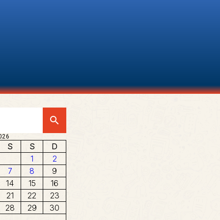
search
026
S
S
D
1
2
7
8
9
14
15
16
21
22
23
28
29
30