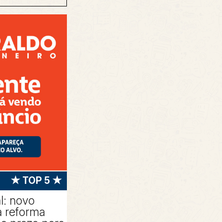
★ TOP 5 ★
l: novo
 reforma