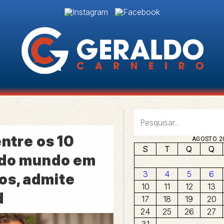
entre os 10
AGOSTO 2
S
T
Q
Q
 do mundo em
3
4
5
6
os, admite
10
11
12
13
d
17
18
19
20
24
25
26
27
31