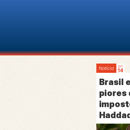
jan
Notícia
14
Brasil 
piores
impost
Hadda