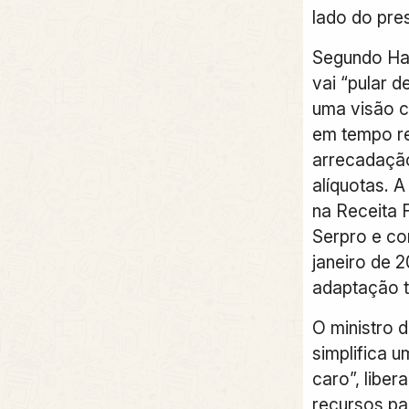
lado do pres
Segundo Had
vai “pular 
uma visão 
em tempo re
arrecadaçã
alíquotas. A
na Receita 
Serpro e co
janeiro de 
adaptação t
O ministro 
simplifica 
caro”, libe
recursos pa