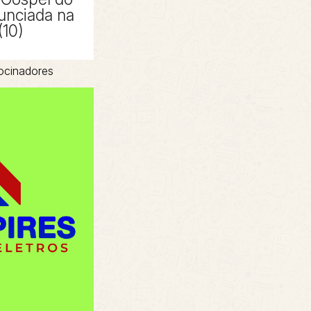
unciada na
(10)
ocinadores