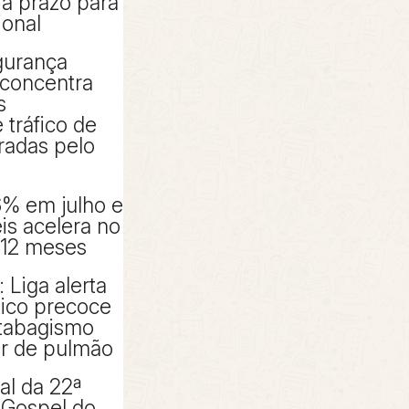
ia prazo para
ional
gurança
 concentra
s
 tráfico de
radas pelo
6% em julho e
éis acelera no
 12 meses
 Liga alerta
tico precoce
tabagismo
er de pulmão
al da 22ª
 Gospel do