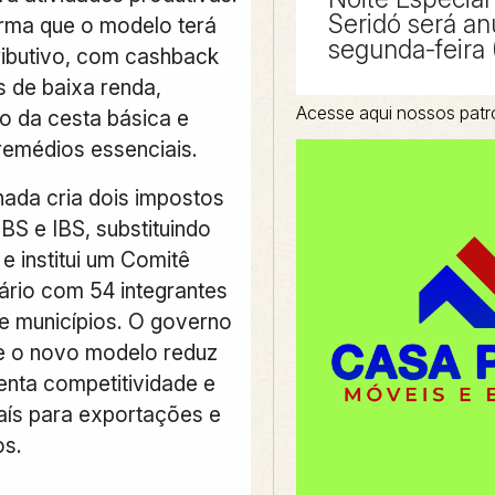
Seridó será an
rma que o modelo terá
segunda-feira 
tributivo, com cashback
s de baixa renda,
Acesse aqui nossos patr
 da cesta básica e
remédios essenciais.
nada cria dois impostos
CBS e IBS, substituindo
e institui um Comitê
tário com 54 integrantes
e municípios. O governo
e o novo modelo reduz
menta competitividade e
aís para exportações e
os.