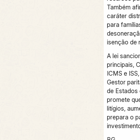
Também afi
caráter dis
para família
desoneração
isenção de 
A lei sancio
principais, 
ICMS e ISS, 
Gestor pari
de Estados 
promete qu
litígios, au
prepara o p
investiment
BG