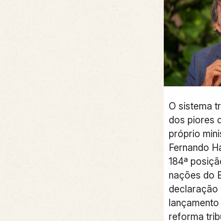
O sistema tr
dos piores 
próprio min
Fernando Ha
184ª posiçã
nações do B
declaração 
lançamento 
reforma trib