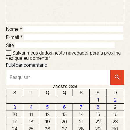
Nome
*
E-mail
*
Site
Salvar meus dados neste navegador para a próxima
vez que eu comentar.
search
AGOSTO 2026
S
T
Q
Q
S
S
D
1
2
3
4
5
6
7
8
9
10
11
12
13
14
15
16
17
18
19
20
21
22
23
24
25
26
27
28
29
30