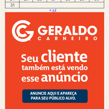
31
« jul