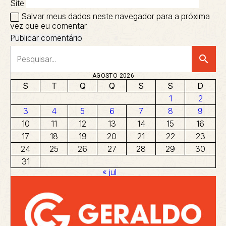
Site
Salvar meus dados neste navegador para a próxima
vez que eu comentar.
search
AGOSTO 2026
S
T
Q
Q
S
S
D
1
2
3
4
5
6
7
8
9
10
11
12
13
14
15
16
17
18
19
20
21
22
23
24
25
26
27
28
29
30
31
« jul