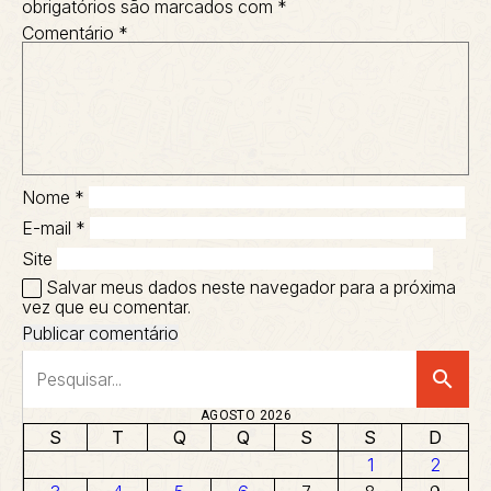
obrigatórios são marcados com
*
Comentário
*
Nome
*
E-mail
*
Site
Salvar meus dados neste navegador para a próxima
vez que eu comentar.
search
AGOSTO 2026
S
T
Q
Q
S
S
D
1
2