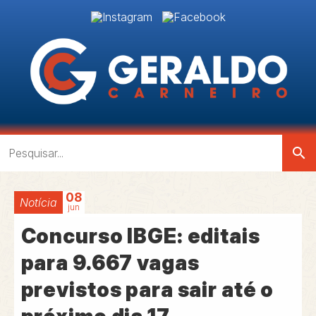
search
08
Notícia
jun
Concurso IBGE: editais
para 9.667 vagas
previstos para sair até o