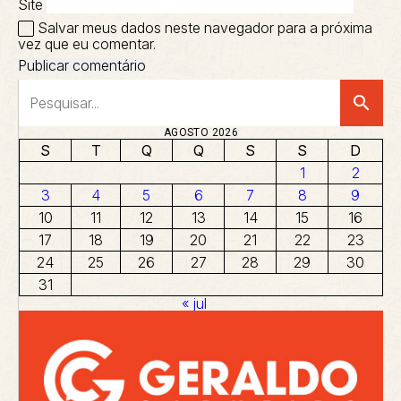
Site
Salvar meus dados neste navegador para a próxima
vez que eu comentar.
search
AGOSTO 2026
S
T
Q
Q
S
S
D
1
2
3
4
5
6
7
8
9
10
11
12
13
14
15
16
17
18
19
20
21
22
23
24
25
26
27
28
29
30
31
« jul