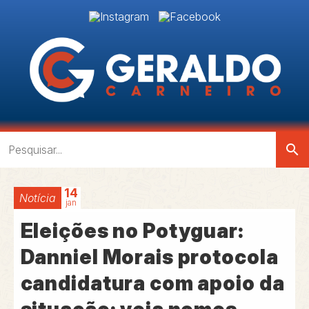
search
14
Notícia
jan
Eleições no Potyguar:
Danniel Morais protocola
candidatura com apoio da