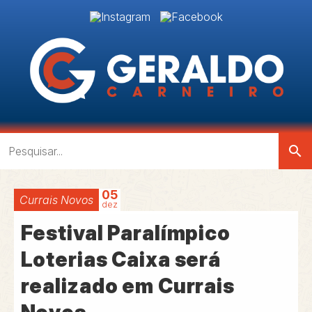
search
05
Currais Novos
dez
Festival Paralímpico
Loterias Caixa será
realizado em Currais