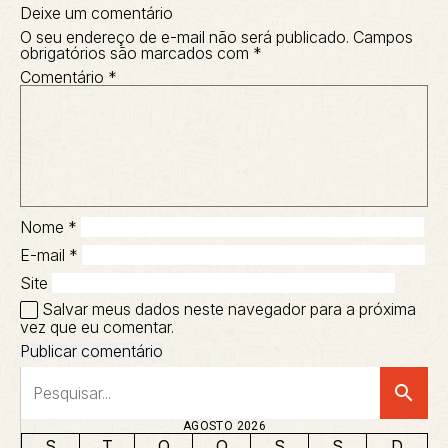
Deixe um comentário
O seu endereço de e-mail não será publicado.
Campos
obrigatórios são marcados com
*
Comentário
*
Nome
*
E-mail
*
Site
Salvar meus dados neste navegador para a próxima
vez que eu comentar.
search
AGOSTO 2026
S
T
Q
Q
S
S
D