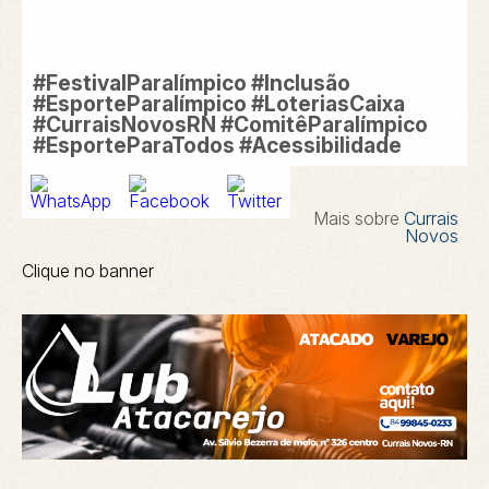
#FestivalParalímpico #Inclusão
#EsporteParalímpico #LoteriasCaixa
#CurraisNovosRN #ComitêParalímpico
#EsporteParaTodos #Acessibilidade
Mais sobre
Currais
Novos
Clique no banner