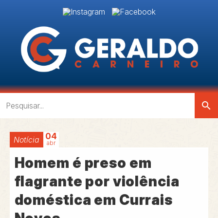
search
04
Notícia
abr
Homem é preso em
flagrante por violência
doméstica em Currais