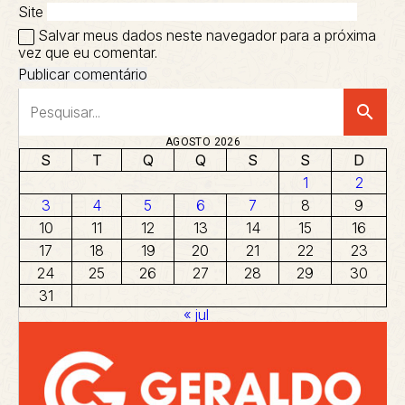
Site
Salvar meus dados neste navegador para a próxima
vez que eu comentar.
search
AGOSTO 2026
S
T
Q
Q
S
S
D
1
2
3
4
5
6
7
8
9
10
11
12
13
14
15
16
17
18
19
20
21
22
23
24
25
26
27
28
29
30
31
« jul