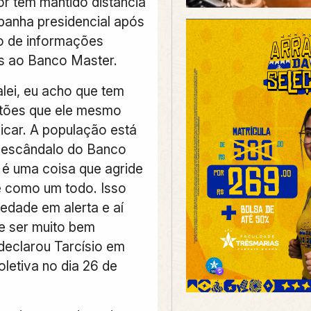
r tem mantido distância
anha presidencial após
o de informações
s ao Banco Master.
lei, eu acho que tem
stões que ele mesmo
licar. A população está
 escândalo do Banco
 é uma coisa que agride
 como um todo. Isso
iedade em alerta e aí
e ser muito bem
 declarou Tarcísio em
oletiva no dia 26 de