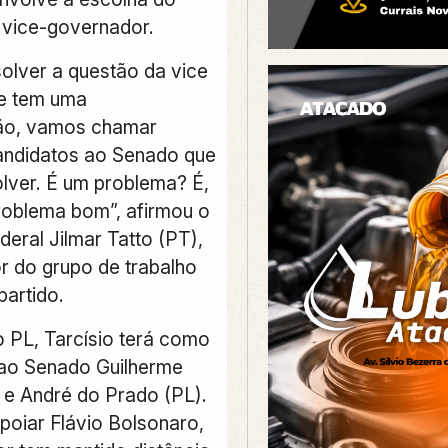
 vice-governador.
solver a questão da vice
e tem uma
ão, vamos chamar
andidatos ao Senado que
olver. É um problema? É,
oblema bom”, afirmou o
eral Jilmar Tatto (PT),
 do grupo de trabalho
partido.
o PL, Tarcísio terá como
ao Senado Guilherme
) e André do Prado (PL).
poiar Flávio Bolsonaro,