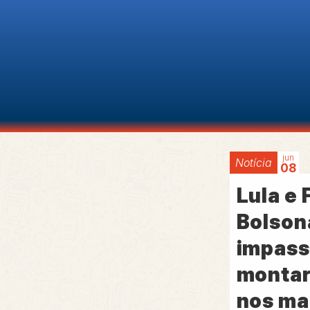
jun
Notícia
08
Lula e 
Bolson
impass
montar
nos ma