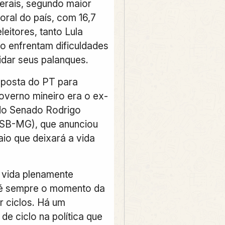
rais, segundo maior
toral do país, com 16,7
leitores, tanto Lula
io enfrentam dificuldades
idar seus palanques.
 aposta do PT para
governo mineiro era o ex-
do Senado Rodrigo
SB-MG), que anunciou
aio que deixará a vida
 vida plenamente
 é sempre o momento da
r ciclos. Há um
e ciclo na política que