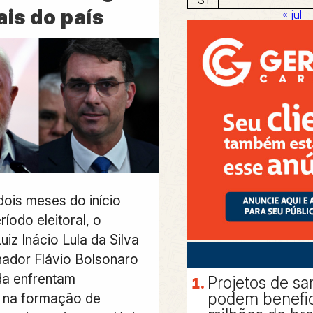
ais do país
« jul
dois meses do início
ríodo eleitoral, o
uiz Inácio Lula da Silva
nador Flávio Bolsonaro
da enfrentam
Projetos de s
podem benefic
s na formação de