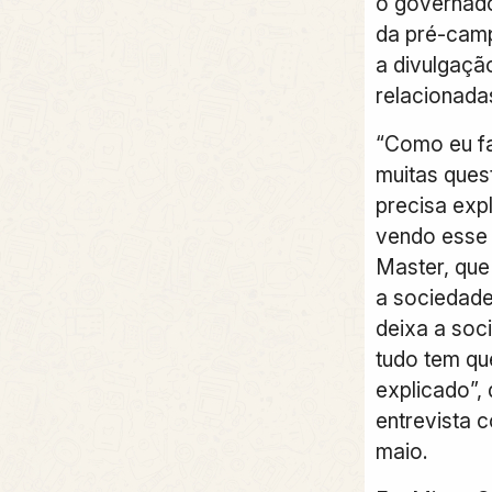
o governado
da pré-camp
a divulgaçã
relacionada
“Como eu fa
muitas que
precisa exp
vendo esse
Master, que
a sociedade
deixa a soc
tudo tem qu
explicado”,
entrevista c
maio.