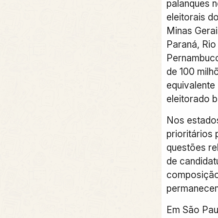
palanques n
eleitorais d
Minas Gerais
Paraná, Rio
Pernambuco
de 100 milhõ
equivalente
eleitorado br
Nos estado
prioritário
questões re
de candidatu
composição
permanecem
Em São Paul