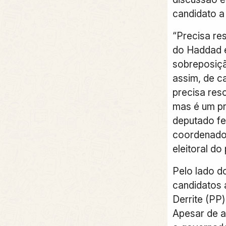
candidato a
“Precisa re
do Haddad 
sobreposiç
assim, de c
precisa res
mas é um pr
deputado fed
coordenador
eleitoral do 
Pelo lado d
candidatos 
Derrite (PP
Apesar de a