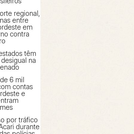
sileiros
orte regional,
enas entre
Nordeste em
rno contra
ro
 estados têm
 desigual na
Senado
 de 6 mil
com contas
ordeste e
entram
omes
 por tráfico
Acari durante
das polícias