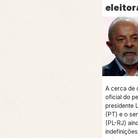
eleitor
A cerca de 
oficial do pe
presidente L
(PT) e o se
(PL-RJ) ain
indefiniçõe