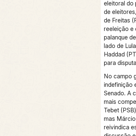
eleitoral do
de eleitores
de Freitas 
reeleição e 
palanque de
lado de Lula
Haddad (PT
para disput
No campo go
indefinição
Senado. A 
mais compet
Tebet (PSB)
mas Márcio
reivindica 
discussão e