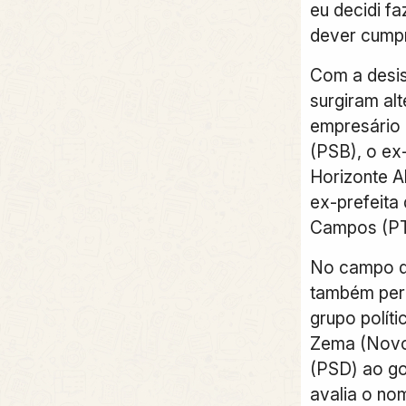
eu decidi f
dever cumpr
Com a desis
surgiram al
empresário
(PSB), o ex
Horizonte A
ex-prefeita
Campos (PT
No campo d
também perm
grupo polít
Zema (Novo
(PSD) ao go
avalia o no