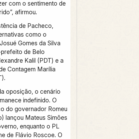
azer com o sentimento de
ido”, afirmou.
tência de Pacheco,
ternativas como o
 Josué Gomes da Silva
-prefeito de Belo
lexandre Kalil (PDT) e a
 de Contagem Marília
).
a oposição, o cenário
anece indefinido. O
ico do governador Romeu
) lançou Mateus Simões
verno, enquanto o PL
me de Flávio Roscoe. O