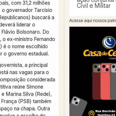
 país, com 31,2 milhões
Civil e Militar
, o governador Tarcísio
(Republicanos) buscará a
Acesse aqui nossos patr
deverá liderar o
 Flávio Bolsonaro. Do
, o ex-ministro Fernando
) é o nome escolhido
ar o governo estadual.
vernista, a principal
 está nas vagas para o
composição considerada
itiva reúne Simone
 e Marina Silva (Rede),
 França (PSB) também
espaço na chapa. Outra
nvolve a escolha do