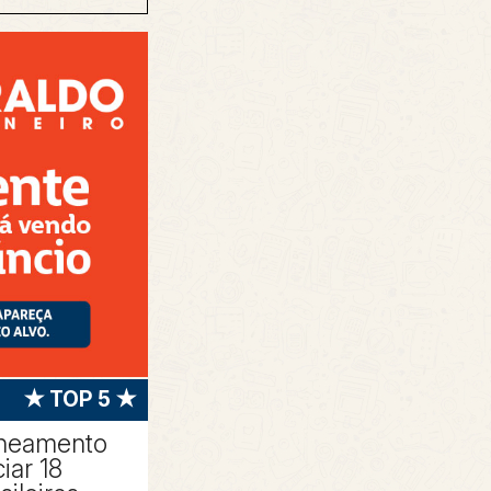
★ TOP 5 ★
aneamento
iar 18