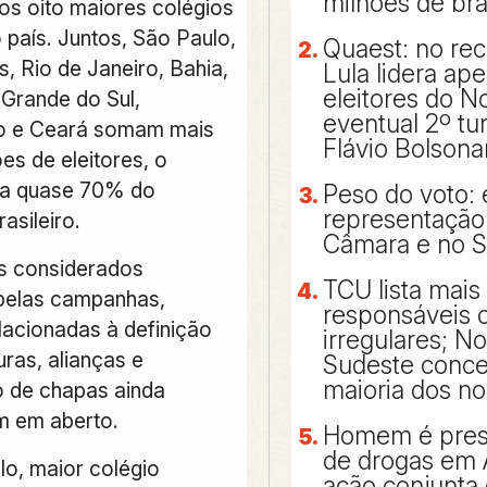
milhões de bra
os oito maiores colégios
o país. Juntos, São Paulo,
Quaest: no rec
, Rio de Janeiro, Bahia,
Lula lidera ap
eleitores do 
 Grande do Sul,
eventual 2º tu
 e Ceará somam mais
Flávio Bolsona
es de eleitores, o
 a quase 70% do
Peso do voto:
representação
asileiro.
Câmara e no 
s considerados
TCU lista mais
s pelas campanhas,
responsáveis 
lacionadas à definição
irregulares; N
ras, alianças e
Sudeste conc
maioria dos n
 de chapas ainda
 em aberto.
Homem é preso
de drogas em 
o, maior colégio
ação conjunta 