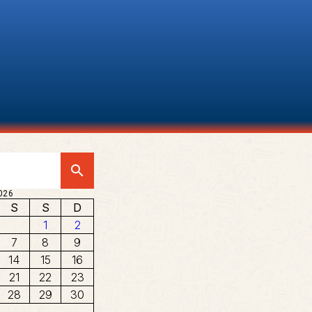
search
026
S
S
D
1
2
7
8
9
14
15
16
21
22
23
28
29
30