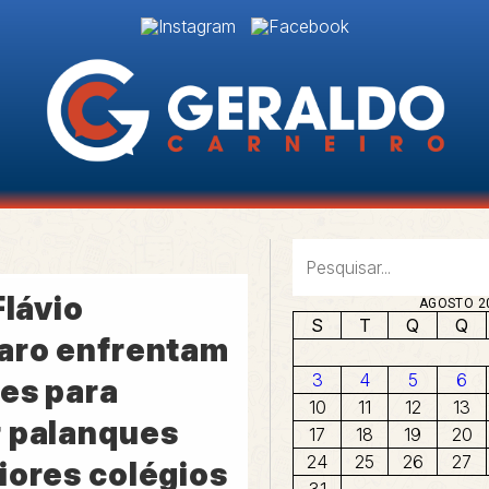
Flávio
AGOSTO 2
S
T
Q
Q
aro enfrentam
3
4
5
6
es para
10
11
12
13
 palanques
17
18
19
20
24
25
26
27
iores colégios
31