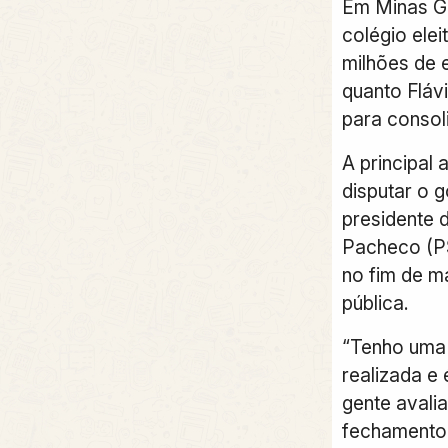
Em Minas Ge
colégio elei
milhões de e
quanto Fláv
para consol
A principal
disputar o 
presidente 
Pacheco (P
no fim de m
pública.
“Tenho uma
realizada e
gente avalia
fechamento d