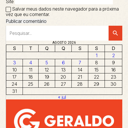
Site
Salvar meus dados neste navegador para a próxima
vez que eu comentar.
search
AGOSTO 2026
S
T
Q
Q
S
S
D
1
2
3
4
5
6
7
8
9
10
11
12
13
14
15
16
17
18
19
20
21
22
23
24
25
26
27
28
29
30
31
« jul