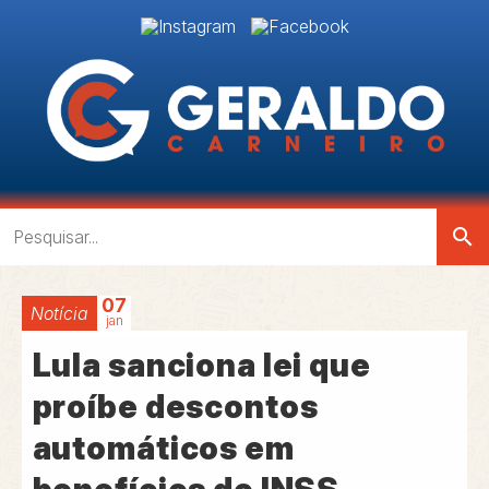
search
07
Notícia
jan
Lula sanciona lei que
proíbe descontos
automáticos em