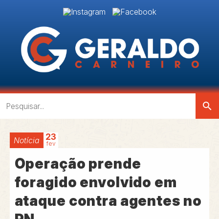
search
23
Notícia
fev
Operação prende
foragido envolvido em
ataque contra agentes no